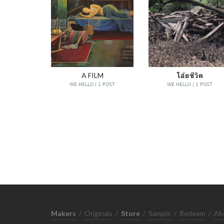
A FILM
โอ้ยชีวิต
WE HELLO | 1 POST
WE HELLO | 1 POST
Makers
/
Originals
/
Store
/
Sample
/
Redeem
/
Ab