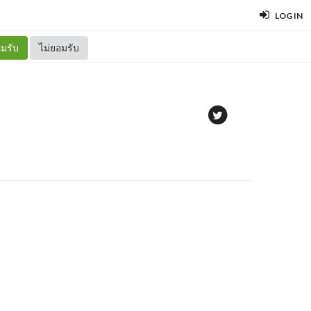
LOG IN
มรับ
ไม่ยอมรับ