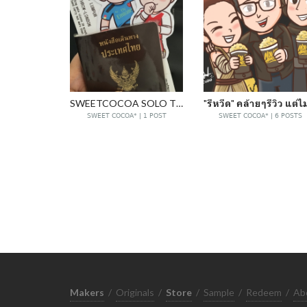
SWEETCOCOA SOLO TRIP
SWEET COCOA* | 1 POST
SWEET COCOA* | 6 POSTS
Makers
/
Originals
/
Store
/
Sample
/
Redeem
/
Ab