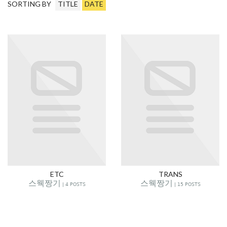
SORTING BY
TITLE
DATE
ETC
TRANS
스웩짱기 | 4 POSTS
스웩짱기 | 15 POSTS