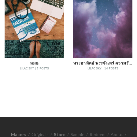
หมอ
พระอาทิตย์ พระจันทร์ ความรัก และคุณ
LILAC SKY | 7 POSTS
LILAC SKY | 14 POSTS
Makers
/
Originals
/
Store
/
Sample
/
Redeem
/
About
/