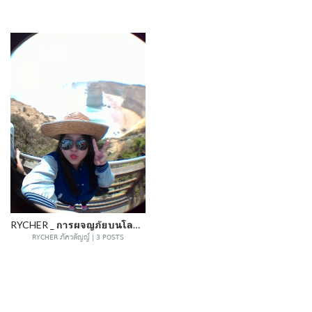
RYCHER _ การผจญภัยบนโลกกว้างๆ ใบนี้
RYCHER ภัควลัญญ์ | 3 POSTS