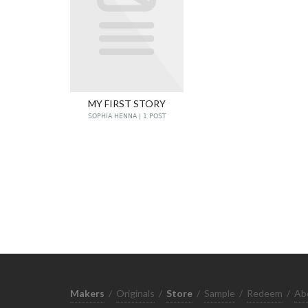
MY FIRST STORY
SOPHIA HENNA | 1 POST
Makers
/
Originals
/
Store
/
Sample
/
Redeem
/
Ab