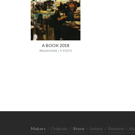
A BOOK 2018
REALNICKNN | 5 POSTS
Makers
/
Originals
/
Store
/
Sample
/
Redeem
/
Ab