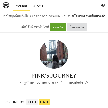
MAKERS
STORE
เราใช้คุ๊กกี้บนเว็บไซต์ของเรา กรุณาอ่านและยอมรับ
นโยบายความเป็นส่วนตัว
เพื่อใช้บริการเว็บไซต์
ยอมรับ
ไม่ยอมรับ
PINK'S JOURNEY
·˚ ༘♡ my journey diary ·˚ˎˊ˗ ‧⁺◟ monbebe ◞⁺‧
SORTING BY
TITLE
DATE