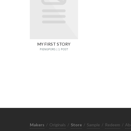
MY FIRST STORY
PIENGPORS | 1 POST
Makers
/
Originals
/
Store
/
Sample
/
Redeem
/
Ab