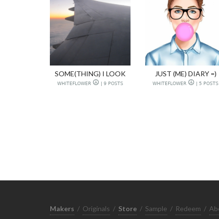
SOME(THING) I LOOK
JUST (ME) DIARY =)
WHITEFLOWER ☮ | 9 POSTS
WHITEFLOWER ☮ | 5 POSTS
Makers
/
Originals
/
Store
/
Sample
/
Redeem
/
Ab