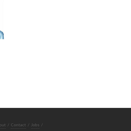
out
/
Contact
/
Jobs
/