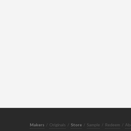
Makers
/
Originals
/
Store
/
Sample
/
Redeem
/
Ab