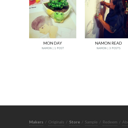
MON DAY
NAMON READ
NAMON | 1 POST
NAMON | 3 POSTS
Makers
/
Originals
/
Store
/
Sample
/
Redeem
/
Ab