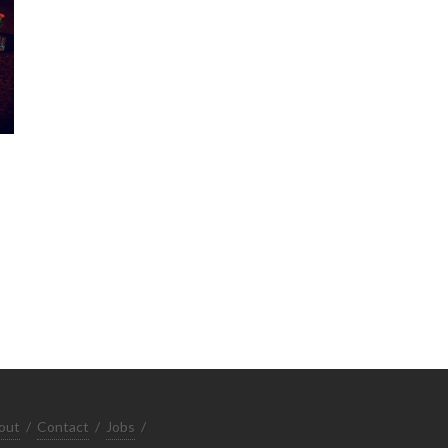
out
/
Contact
/
Jobs
/