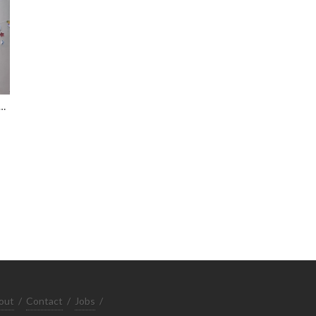
RNSHIP PLS BE KIND!
out
/
Contact
/
Jobs
/