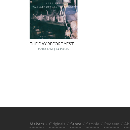
THE DAY BEFORE YESTERDAY
MARU.TANI | 14 POSTS
Makers
/
Originals
/
Store
/
Sample
/
Redeem
/
Ab