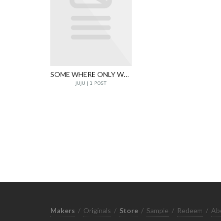
SOME WHERE ONLY WE READ
JUJU | 1 POST
Makers
/
Originals
/
Store
/
Sample
/
Redeem
/
Ab