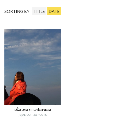
SORTING BY
TITLE
DATE
เนื้อเพลง+แปลเพลง
JSJAEIOU | 24 POSTS