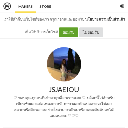
MAKERS
STORE
เราใช้คุ๊กกี้บนเว็บไซต์ของเรา กรุณาอ่านและยอมรับ
นโยบายความเป็นส่วนตัว
เพื่อใช้บริการเว็บไซต์
ยอมรับ
ไม่ยอมรับ
JSJAEIOU
♡ ขอบคุณทุกคนที่เข้ามาดูบล็อกเรานะคะ ♡ บล็อกนี้ไว้สำหรับ
เขียนซับและแปลเพลงเกาหลี ภาษาและคำแปลอาจจะไม่สละ
สลวยหรือผิดพลาดอย่างไรสามารถติชมหรือคอมเม้นต์บอกได้
เสมอนะคะ ♡♡♡