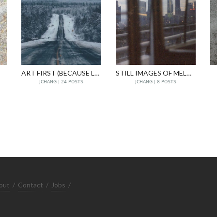
ART FIRST (BECAUSE LIFE CAN WAIT)
STILL IMAGES OF MELANCHOLY ภาพนิ่งของความเศร้า
JCHANG | 24 POSTS
JCHANG | 8 POSTS
out
/
Contact
/
Jobs
/