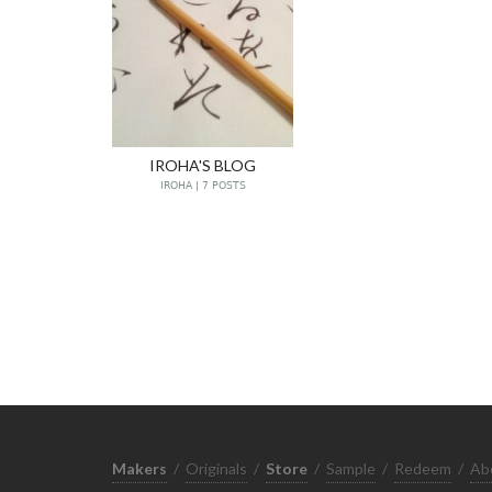
IROHA'S BLOG
IROHA | 7 POSTS
Makers
/
Originals
/
Store
/
Sample
/
Redeem
/
Ab