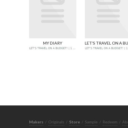
MY DIARY
LET'S TRAVEL ON A BUDGET! | 1 POST
Makers
/
Originals
/
Store
/
Sample
/
Redeem
/
Ab