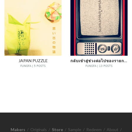
JAPAN PUZZLE
กลับเข้าสู่ช่วงต่อไปของรายการ
FUNGFA | 5 POSTS
FUNGFA | 13 POSTS
Makers
/
Originals
/
Store
/
Sample
/
Redeem
/
About
/