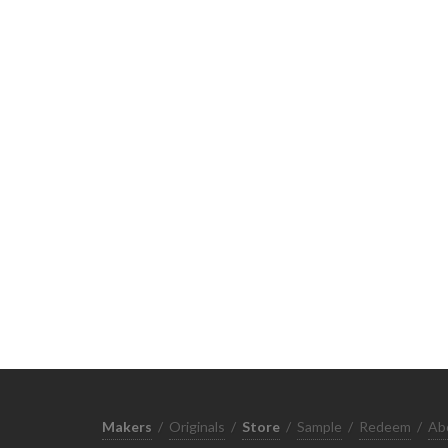
Makers
/
Originals
/
Store
/
Sample
/
Redeem
/
Ab