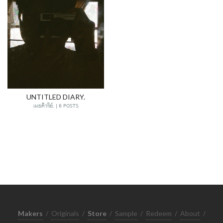
UNTITLED DIARY.
เมอคิวรีย์. | 6 POSTS
Makers
/
Originals
/
Store
/
Sample
/
Redeem
/
About
/