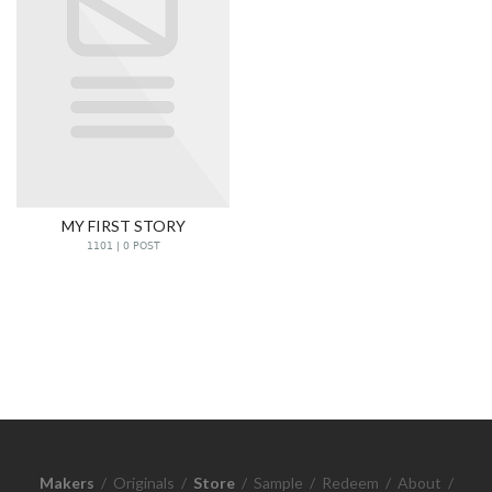
MY FIRST STORY
1101 | 0 POST
Makers
/
Originals
/
Store
/
Sample
/
Redeem
/
About
/