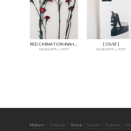
RED CARNATION #ปราบเอิร์ธ
[ OS/SF ]
FALSESURTR | 1 POST
FALSESURTR | 1 POST
Makers
/
Originals
/
Store
/
Sample
/
Redeem
/
Ab