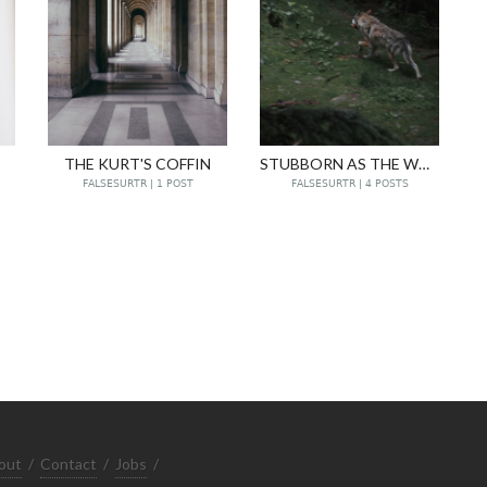
THE KURT'S COFFIN
STUBBORN AS THE WOLF (MULE)
FALSESURTR | 1 POST
FALSESURTR | 4 POSTS
out
/
Contact
/
Jobs
/