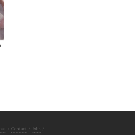
ง
out
/
Contact
/
Jobs
/