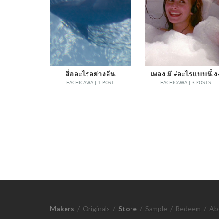
สื่ออะไรอย่างอื่น
เพลง มี #อะไรแบบนี้ ง
EACHICAWA | 1 POST
EACHICAWA | 3 POSTS
Makers
/
Originals
/
Store
/
Sample
/
Redeem
/
Ab