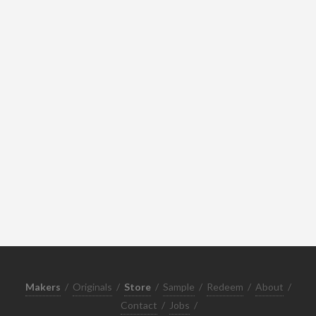
Makers
/
Originals
/
Store
/
Sample
/
Redeem
/
About
/
Contact
/
Jobs
/