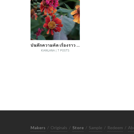
บันทึกความคิด เรื่องราว ภาพถ่าย
KIANLANA | 7 POSTS
Makers
/
Originals
/
Store
/
Sample
/
Redeem
/
Ab