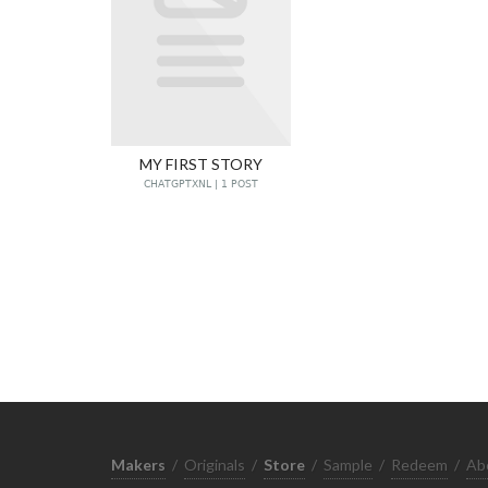
MY FIRST STORY
CHATGPTXNL | 1 POST
Makers
/
Originals
/
Store
/
Sample
/
Redeem
/
Ab