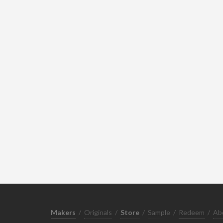
Makers
/
Originals
/
Store
/
Sample
/
Redeem
/
Ab