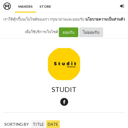
MAKERS
STORE
เราใช้คุ๊กกี้บนเว็บไซต์ของเรา กรุณาอ่านและยอมรับ
นโยบายความเป็นส่วนตัว
เพื่อใช้บริการเว็บไซต์
ยอมรับ
ไม่ยอมรับ
STUDIT
SORTING BY
TITLE
DATE