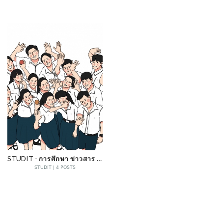
STUDIT - การศึกษา ข่าวสาร ไอเดีย ส่งมอบแรงบันดาลใจให้เด็กที่มีฝัน
STUDIT | 4 POSTS