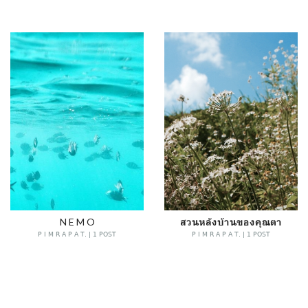
N E M O
สวนหลังบ้านของคุณตา
P I M R A P A T. | 1 POST
P I M R A P A T. | 1 POST