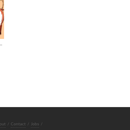
S TOMORROW, I STILL HAVE MYSELF TODAY.
out
/
Contact
/
Jobs
/