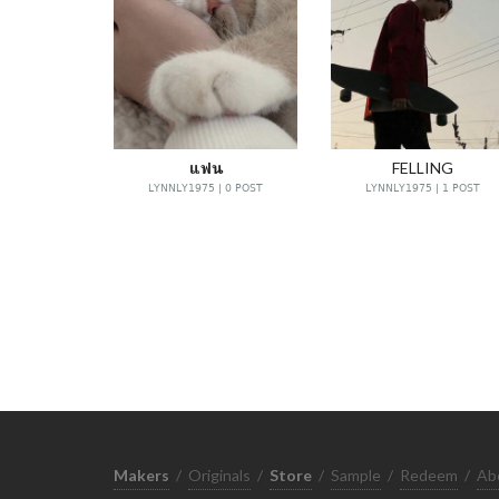
แฟน
FELLING
LYNNLY1975 | 0 POST
LYNNLY1975 | 1 POST
Makers
/
Originals
/
Store
/
Sample
/
Redeem
/
Ab