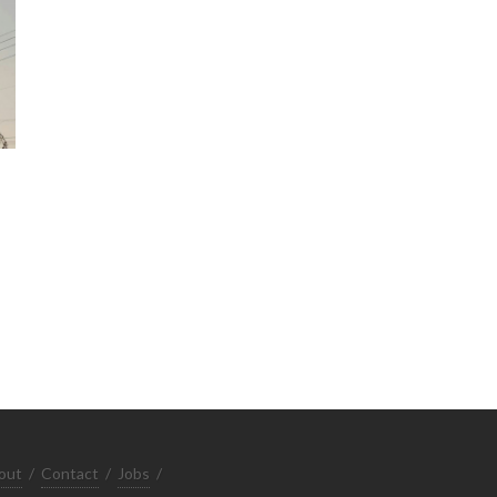
out
/
Contact
/
Jobs
/