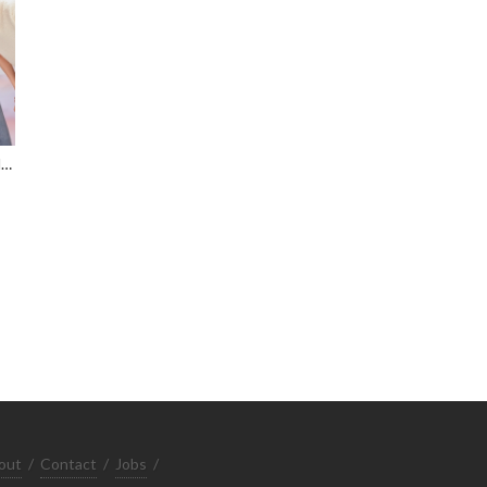
[แปล] TXT WEVERSE MAGAZINE
out
/
Contact
/
Jobs
/