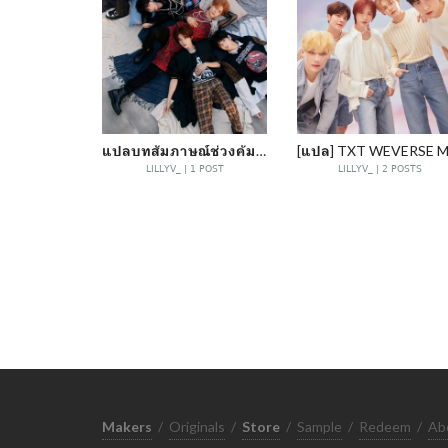
แปลบทสัมภาษณ์ช่วงคัมแบค THE NAME CHAPTER: FREEFALL
LILLYV_ | 1 POST
LILLYV_ | 2 POSTS
Makers
/
Originals
/
Store
/
Sample
/
Redeem
/
Ab