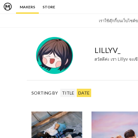
MAKERS
STORE
เราใช้คุ๊กกี้บนเว็บไซ
LILLYV_
สวัสดีค่ะ เรา Lillyv จะเ
SORTING BY
TITLE
DATE