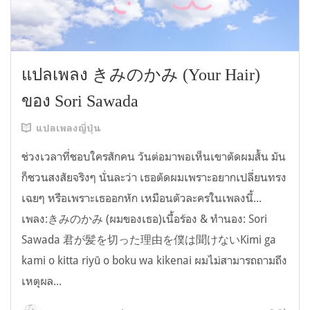
แปลเพลง きみのかみ (Your Hair)
ของ Sori Sawada
แปลเพลงญี่ปุ่น
ช่วงเวลาที่ชอบใครสักคน วันต่อมาพอเห็นเขาตัดผมสั้น มัน
ก็ชวนสงสัยจริงๆ นั่นละว่า เธอตัดผมเพราะอยากเปลี่ยนทรง
เฉยๆ หรือเพราะเธออกหัก เหมือนตัวละครในเพลงนี้...
เพลง:きみのかみ (ผมของเธอ)เนื้อร้อง & ทำนอง: Sori
Sawada 君が髪を切った理由を僕は聞けないKimi ga
kami o kitta riyū o boku wa kikenai ผมไม่สามารถถามถึง
เหตุผล...