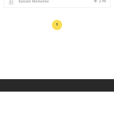
2.9k
Kanzen Memeshe
1
Makers
/
Originals
/
Store
/
Sample
/
Redeem
/
About
/
Contact
/
Jobs
/
Copyrights © 2015 All Rights Reserved by Minimore