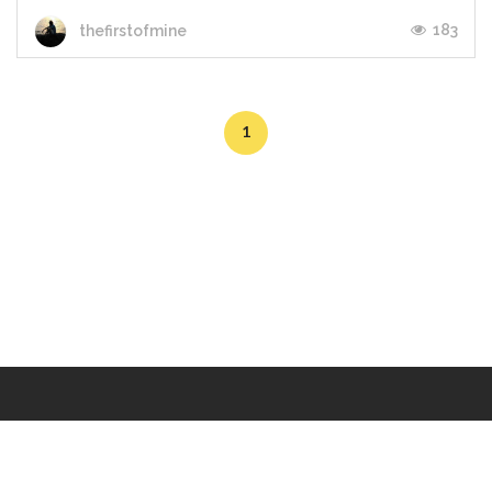
183
thefirstofmine
1
Makers
/
Originals
/
Store
/
Sample
/
Redeem
/
About
/
Contact
/
Jobs
/