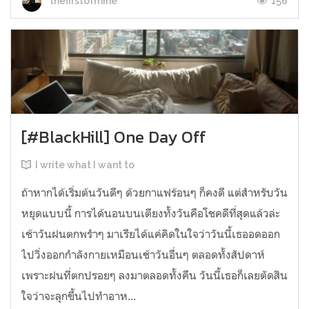
156
thefirstofmine
[#BlackHill] One Day Off
I write what I want to
ถ้าหากได้เริ่มต้นวันดีๆ ด้วยกาแฟร้อนๆ ก็คงดี แต่สำหรับวัน
หยุดแบบนี้ การได้นอนบนเตียงทั้งวันคือโชคดีที่สุดแล้วล่ะ
เช้าวันฝนตกพรำๆ มาเรียได้แค่คิดในใจว่าวันนี้เธออดออก
ไปวิ่งออกกำลังกายเหมือนเช้าวันอื่นๆ ตลอดทั้งสัปดาห์
เพราะฝนที่ตกปรอยๆ ลงมาตลอดทั้งคืน วันนี้เธอก็เลยตัดสิน
ใจว่าจะลุกขึ้นไปทำอาห...