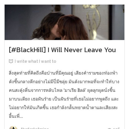
[#BlackHill] I Will Never Leave You
I write what I want to
สิ่งสุดท้ายที่คิดถึงคือบ้านที่มีคุณอยู่ เสียงคำรามของท้องฟ้า
ดังขึ้นกลางดึกอย่างไม่มีปี่มีขลุ่ย มันดังมากพอที่จะทำให้บาง
คนสะดุ้งตื่นจากการหลับไหล ‘มาเรีย ฮิลล์’ ผุดลุกผุดนั่งขึ้น
มาบนเตียง เธอฝันร้าย เป็นฝันร้ายที่เธอไม่อยากพูดถึง และ
ไม่อยากให้มันเกิดขึ้น เธอกำลังกลั้นหยาดน้ำตาและเสียงสะ
อื้นเพื่...