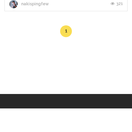
321
nakispingfew
1
Makers
/
Originals
/
Store
/
Sample
/
Redeem
/
About
/
Contact
/
Jobs
/
Copyrights © 2015 All Rights Reserved by Minimore