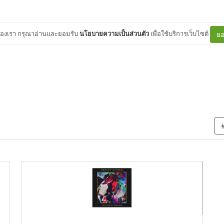
ต์ของเรา กรุณาอ่านและยอมรับ
นโยบายความเป็นส่วนตัว
เพื่อใช้บริการเว็บไซต์
ยอ