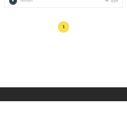
498
nimon
1
Makers
/
Originals
/
Store
/
Sample
/
Redeem
/
About
/
Contact
/
Jobs
/
Copyrights © 2015 All Rights Reserved by Minimore
ภาพและเนื้อหาในเว็บไซต์นี้เป็นงานมีลิขสิทธิ์ ห้ามทำซ้ำหรือดัดแปลง