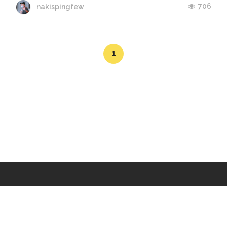
706
nakispingfew
1
Makers
/
Originals
/
Store
/
Sample
/
Redeem
/
About
/
Contact
/
Jobs
/
Copyrights © 2015 All Rights Reserved by Minimore