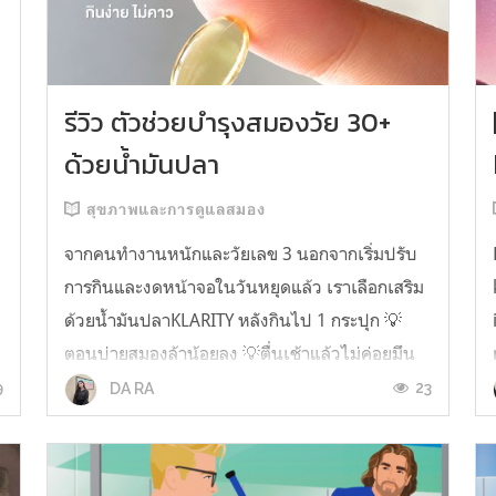
รีวิว ตัวช่วยบำรุงสมองวัย 30+
ด้วยน้ำมันปลา
สุขภาพและการดูแลสมอง
จากคนทำงานหนักและวัยเลข 3 นอกจากเริ่มปรับ
การกินและงดหน้าจอในวันหยุดแล้ว เราเลือกเสริม
ด้วยน้ำมันปลาKLARITY หลังกินไป 1 กระปุก 💡
ตอนบ่ายสมองล้าน้อยลง 💡ตื่นเช้าแล้วไม่ค่อยมึน
หัว 💡ไอเดียไม่ตัน ยิ่งทำงานสาย Content แนะนำ
9
23
DA RA
ว่าควรมี ชอบตรงที่ไม่มีกลิ่นคาวเลย กินง่ายสุด
ตั้งแต่เคยกินน้ำมันปลามาเลย ใครที่เคยกิ...