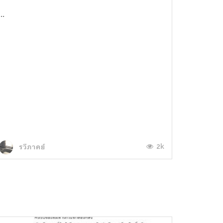
...
2k
รวีภาคย์