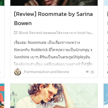
[Review] Roommate by Sarina
Bowen
[Book Review] ผลพลอยได้จากอาการ book hangover หลังอ่านสารพัน MM Romance
เรื่องย่อ: Roommate เป็นเรื่องราวระหว่าง
Kieranกับ Rodderick มีโทรปความเป็นGrumpy x
น
Sunshine เบาๆ คีรันเป็นคนในตระกูลShipleyอัน
โด่งดังประจำเมือง แต่มีปมด้อยบางอย่างทำให้รู้สึก
ว่าพ่อรักพี่ชายมากกว่าตัวเองเสมอ จึงดิ้นรนอยาก
1
35
Parntranslation and Review
ออกมาอยู่คนเดียวเพื่อให้หลุดจากอิทธิพลของที่
บ้าน และไล่ตามความฝันการเป็นกราฟฟิ...