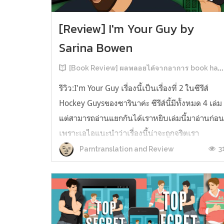
[Review] I'm Your Guy by
Sarina Bowen
[Book Review] ผลพลอยได้จากอาการ book hangover หลังอ่านสารพัน MM Romance
รีวิว:I'm Your Guy เรื่องนี้เป็นเรื่องที่ 2 ในซีรีส์
Hockey Guysของซารินาค่ะ ซีรีส์นี้มีทั้งหมด 4 เล่ม
แต่สามารถอ่านแยกกันได้เราหยิบเล่มนี้มาอ่านก่อ
เพราะเอไอแนะนำว่าเรื่องนี้น่าจะถูกจริตเรา
มากกว่า555 เรื่องนี้เป็นเรื่องราวของ TOMMASO
3
Parntranslation and Review
นักกีฬาฮอกกี้ NHL กับ Carter มัณฑนากรมือฉมัง
ทอมมาโซเพิ่งโดนเทร...