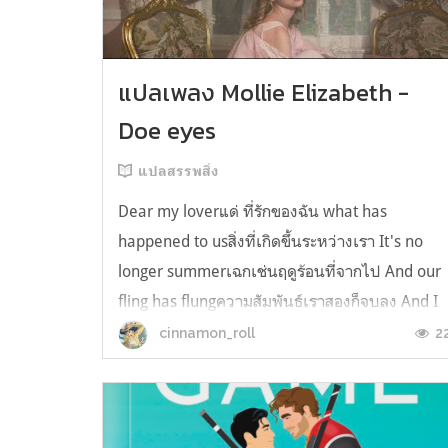
แปลเพลง Mollie Elizabeth -
Doe eyes
แปลสรรพสิ่ง
Dear my loverแด่ ที่รักของฉัน what has
happened to usสิ่งที่เกิดขึ้นระหว่างเรา It's no
longer summerเฉกเช่นฤดูร้อนที่จากไป And our
fling has flungความสัมพันธ์เราสองก็จบลง And I
still spin your recordsแต่ฉันยังเล่นเพลงโปรดขอ
2
cinnamon_roll
คุณบนแผ่นเสียงไวนิล And You still feel like
homeในใจฉัน ตัวตนคุณก็ยังอบอ...