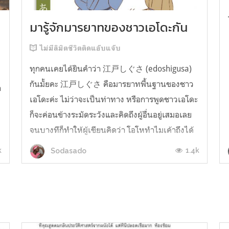
มารู้จักมารยาทของชาวเอโดะกัน
ไม่มีลิมิตชีวิตติดแอ๊บแจ๊บ
ทุกคนเคยได้ยินคำว่า 江戸しぐさ (edoshigusa)
กันมั้ยคะ 江戸しぐさ คือมารยาทพื้นฐานของชาว
า
เอโดะค่ะ ไม่ว่าจะเป็นท่าทาง หรือการพูดชาวเอโดะ
ก็จะค่อนข้างระมัดระวังและคิดถึงผู้อื่นอยู่เสมอเลย
จนบางทีก็ทำให้ผู้เขียนคิดว่า โอโหทำไมเค้าถึงได้
คิดถึงคนอื่นได้ขนาดนี้นะอยากรู้มั้ยคะว่าชาวเอโดะ
k
1.4k
Sodasado
มารยาทดีขนาดไหน มาลองอ่านกันได้เ...