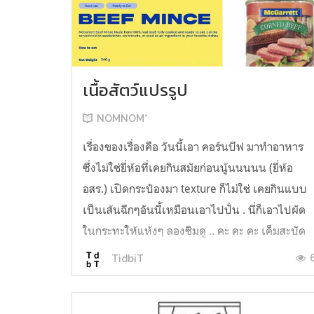
เนื้อสัตว์แปรรูป
NOMNOM*
เรื่องของเรื่องคือ วันนี้เอา คอร์นบีฟ มาทำอาหาร
ซึ่งไม่ใช่ยี่ห้อที่เคยกินสมัยก่อนนู้นนนนน (ยี่ห้อ
อสร.) เปิดกระป๋องมา texture ก็ไม่ใช่ เคยกินแบบ
เป็นเส้นฉีกๆอันนี้เหมือนเอาไปปั่น . นี่ก็เอาไปผัด
ในกระทะให้แห้งๆ ลองชิมดู .. คะ คะ คะ เค็มสะบัด
O o" ... แบบใช้โควต้ากินโซเดียมทั้งสัปดาห์
TidbiT
ต้องหาผักนึ่ง ...