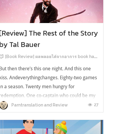
[Review] The Rest of the Story
by Tal Bauer
[Book Review] ผลพลอยได้จากอาการ book hangover หลังอ่านสารพัน MM Romance
But then there’s this one night. And this one
kiss. Andeverythingchanges. Eighty-two games
in a season. Twenty men hungry for
redemption. One co-captain who could be my
forever. This is the rest of the story. หลังอ่าน
27
Parntranslation and Review
แบบฟีลกู้ดติดๆ กันแล้ว เลยอยากได้ความแสบ
ทรวงในชีวิตบ้าง (หาเรื่อง!) เล่มนี้คู่หูเอ...