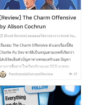
[Review] The Charm Offensive
by Alison Cochrun
[Book Review] ผลพลอยได้จากอาการ book hangover หลังอ่านสารพัน MM Romance
เรื่องย่อ: The Charm Offensive ตัวเอกเรื่องนี้คือ
Charlie กับ Dev ชาร์ลีเป็นหนุ่มสายเทคที่เรียกว่า
ได้เนิร์ดเต็มตัวปัญหาทางครอบครัวเอย ปัญหา
ทางการสื่อสาร โรควิตกกังวลเอย OCD มาครบ
เรียกได้ว่าครบองค์ประกอบความโอตะ เขาทั้งไม่
27
Parntranslation and Review
เชื่อในรักแท้ ไม่เคยมีความสัมพันธ์ในเชิงโรแมนติก
กับใคร หรืออาจเรียกว่าไม่เคยรู...