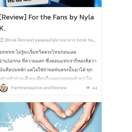
[Review] For the Fans by Nyla
K.
[Book Review] ผลพลอยได้จากอาการ book hangover หลังอ่านสารพัน MM Romance
อหหหห ไม่รู้จะเริ่มหวีดตรงไหนก่อนเลย
อ่านSarina ที่ความแตก ซึ่งตอนแรกเราก็หลงคิดว่า
นั่นคือปมหลัก แต่ไม่ใช่จ้าพอพ้นตรงนั้นมาได้ ทุก
อย่างทำท่าจะดี คนเขียนก็เฉลยปมตอนท้ายว่าไค
รันเคยเจออะไรมาในอดีตเท่านั้นแหละ คดีพลิกใน
44
Parntranslation and Review
ทันใด!!! ตรงนี้เป็นNarrative Escalation ที่ชอบ
มาก ทำให้รู้สึกเหมือนคนเขียนวางแผนไว้ตั...