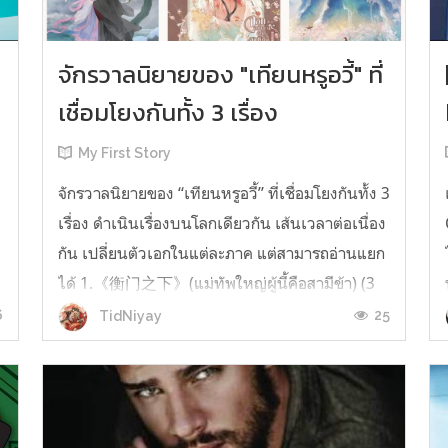
จักรวาลนิยายของ "เทียนหรูอวี้" ที่
เชื่อมโยงกันทั้ง 3 เรื่อง
My First Story
จักรวาลนิยายของ “เทียนหรูอวี้” ที่เชื่อมโยงกันทั้ง 3
เรื่อง ดำเนินเรื่องบนโลกเดียวกัน เส้นเวลาต่อเนื่อง
กัน เปลี่ยนตัวเอกในแต่ละภาค แต่สามารถอ่านแยก
ได้ 1.《衡门之下》(แม่ทัพใหญ่ผู้นี้คือสามีข้า) (3
เล่มจบ) เป็นเรื่องที่เกิดก่อน เล่าเรื่องของ ฝูถิง กับ
6
25
TidNiyay
หลี่ชีฉือ ที่ต้องแต่งงานกันก่อนจะใช้ชีวิตห่างไกล
กัน...