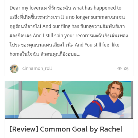
Dear my loverแด่ ที่รักของฉัน what has happened to
usสิ่งที่เกิดขึ้นระหว่างเรา It's no longer summerเฉกเช่น
ฤดูร้อนที่จากไป And our fling has flungความสัมพันธ์เรา
สองก็จบลง And I still spin your recordsแต่ฉันยังเล่นเพลง
โปรดของคุณบนแผ่นเสียงไวนิล And You still feel like
homeในใจฉัน ตัวตนคุณก็ยังอบอ...
25
cinnamon_roll
[Review] Common Goal by Rachel