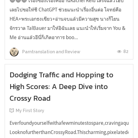
😂😂😂 เรื่องของเรื่องคืออ่านRachel Reid เสร็จแล้วไฮป์
เลยไปขอให้ชี ChatGPT ช่วยแนะนำเรื่องอื่นต่อ โจทย์คือ
HEA+พระเอกธงเขียว+อ่านจบแล้วมีความสุข นางก็โยน
จักรวาล TalBauer มาให้อิฉันเลย แนะนำให้เริ่มจาก You &
Me อ่านแล้วอีนี่ก็เกิดอาการ boo...
82
Parntranslation and Review
Dodging Traffic and Hopping to
High Scores: A Deep Dive into
Crossy Road
My First Story
Everfoundyourselfwithafewminutestospare,cravingaquick,e
LooknofurtherthanCrossyRoad.Thischarming,pixelatedendl