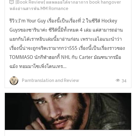
[Book Review] ผลพลอยได้จากอาการ book hangover
หลังอ่านสารพัน MM Romance
รีวิว:I'm Your Guy เรื่องนี้เป็นเรื่องที่ 2 ในซีรีส์ Hockey
Guysของซารินาค่ะ ซีรีส์นี้มีทั้งหมด 4 เล่ม แต่สามารถอ่าน
แยกกันได้เราหยิบเล่มนี้มาอ่านก่อน เพราะเอไอแนะนำว่า
เรื่องนี้น่าจะถูกจริตเรามากกว่า555 เรื่องนี้เป็นเรื่องราวของ
TOMMASO นักกีฬาฮอกกี้ NHL กับ Carter มัณฑนากรมือ
ฉมัง ทอมมาโซเพิ่งโดนเทร...
34
Parntranslation and Review