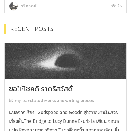
2k
รวีภาคย์
RECENT POSTS
ขอให้โชคดี ราตรีสวัสดิ์
my translated works and writing pieces
แปลจากเรื่อง “Godspeed and Goodnight”ผลงานในรวม
เรื่องสั้นThe Bridge to Lucy Dunne Exurb1a เขียน จอนอ
แปล Reven บรรณาธิการ * เขาตื่นมาในสภาพล่อนจ้อน ลิ้น