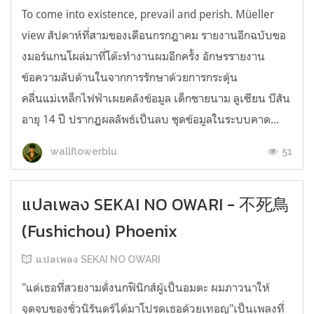
To come into existence, prevail and perish. Müeller
view สัปดาห์ที่สามของเดือนกรกฎาคม รายงานอีกฉบับขอ
งมอร์แกนโผล่มาที่โต๊ะทำงานผมอีกครั้ง อักษรรายงาน
ข้อความลับด้านในจากการรักษาด้วยการกระตุ้น
คลื่นแม่เหล็กไฟฟ้าเผยคลังข้อมูล เด็กชายนาม ลูเซียน บีสัน
อายุ 14 ปี ปรากฏผลลัพธ์เป็นลบ ชุดข้อมูลในระบบคาด...
51
wallflowerblu
แปลเพลง SEKAI NO OWARI - 不死鳥
(Fushichou) Phoenix
แปลเพลง SEKAI NO OWARI
"แด่เธอที่สวยงามดั่งนกฟินิกส์ผู้เป็นอมตะ ผมภาวนาให้
จุดจบของชั่วนิรันดร์ได้มาโปรดเธอด้วยเทอญ"เป็นเพลงที่