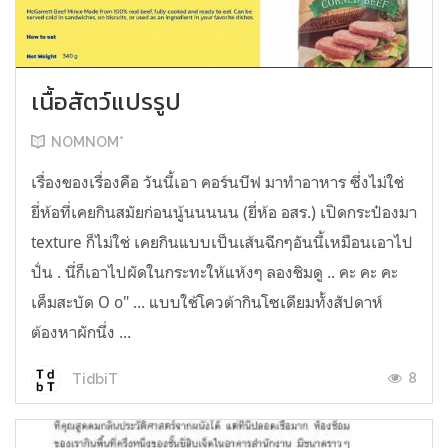
เนื้อสัตว์แปรรูป
NOMNOM*
เรื่องของเรื่องคือ วันนี้เอา คอร์นบีฟ มาทำอาหาร ซึ่งไม่ใช่
ยี่ห้อที่เคยกินสมัยก่อนนู้นนนนน (ยี่ห้อ อสร.) เปิดกระป๋องมา
texture ก็ไม่ใช่ เคยกินแบบเป็นเส้นฉีกๆอันนี้เหมือนเอาไป
ปั่น . นี่ก็เอาไปผัดในกระทะให้แห้งๆ ลองชิมดู .. คะ คะ คะ
เค็มสะบัด O o" ... แบบใช้โควต้ากินโซเดียมทั้งสัปดาห์
ต้องหาผักนึ่ง ...
8
TidbiT