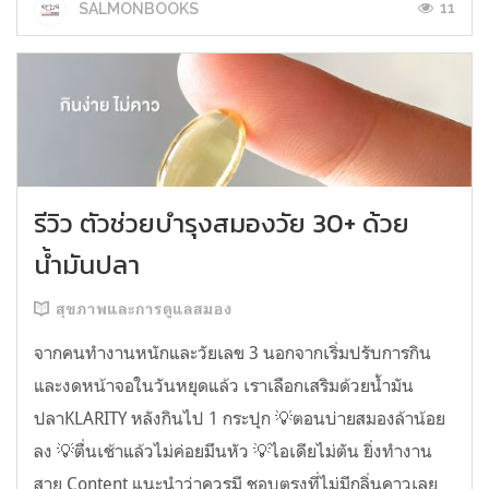
11
SALMONBOOKS
รีวิว ตัวช่วยบำรุงสมองวัย 30+ ด้วย
น้ำมันปลา
สุขภาพและการดูแลสมอง
จากคนทำงานหนักและวัยเลข 3 นอกจากเริ่มปรับการกิน
และงดหน้าจอในวันหยุดแล้ว เราเลือกเสริมด้วยน้ำมัน
ปลาKLARITY หลังกินไป 1 กระปุก 💡ตอนบ่ายสมองล้าน้อย
ลง 💡ตื่นเช้าแล้วไม่ค่อยมึนหัว 💡ไอเดียไม่ตัน ยิ่งทำงาน
สาย Content แนะนำว่าควรมี ชอบตรงที่ไม่มีกลิ่นคาวเลย