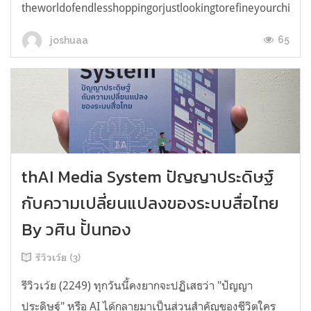
theworldofendlesshoppingorjustlookingtorefineyourchicken
65
joshuaa
thAI Media System ปัญญาประดิษฐ์
กับความเปลี่ยนแปลงของระบบสื่อไทย
By วศิน ปั้นทอง
รีวิวเว้ย (3)
รีวิวเว้ย (2249) ทุกวันนี้คงยากจะปฏิเสธว่า "ปัญญา
ประดิษฐ์" หรือ AI ได้กลายมาเป็นส่วนสำคัญของชีวิตใคร