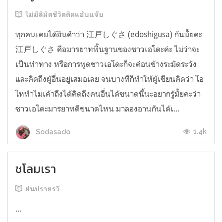
ไม่มีลิมิตชีวิตติดแอ๊บแจ๊บ
ทุกคนเคยได้ยินคำว่า 江戸しぐさ (edoshigusa) กันมั้ยคะ
江戸しぐさ คือมารยาทพื้นฐานของชาวเอโดะค่ะ ไม่ว่าจะ
เป็นท่าทาง หรือการพูดชาวเอโดะก็จะค่อนข้างระมัดระวัง
และคิดถึงผู้อื่นอยู่เสมอเลย จนบางทีก็ทำให้ผู้เขียนคิดว่า โอ
โหทำไมเค้าถึงได้คิดถึงคนอื่นได้ขนาดนี้นะอยากรู้มั้ยคะว่า
ชาวเอโดะมารยาทดีขนาดไหน มาลองอ่านกันได้เ...
1.4k
Sodasado
ชโลมเรา
ฝนปรายรวี
...