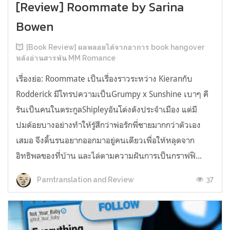
[Review] Roommate by Sarina
Bowen
[Book Review] ผลพลอยได้จากอาการ book hangover
หลังอ่านสารพัน MM Romance
เรื่องย่อ: Roommate เป็นเรื่องราวระหว่าง Kieranกับ
Rodderick มีโทรปความเป็นGrumpy x Sunshine เบาๆ คี
รันเป็นคนในตระกูลShipleyอันโด่งดังประจำเมือง แต่มี
ปมด้อยบางอย่างทำให้รู้สึกว่าพ่อรักพี่ชายมากกว่าตัวเอง
เสมอ จึงดิ้นรนอยากออกมาอยู่คนเดียวเพื่อให้หลุดจาก
อิทธิพลของที่บ้าน และไล่ตามความฝันการเป็นกราฟฟิ...
37
Parntranslation and Review