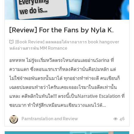
[Review] For the Fans by Nyla K.
[Book Review] ผลพลอยได้จากอาการ book hangover
หลังอ่านสารพัน MM Romance
อหหหห ไม่รู้จะเริ่มหวีดตรงไหนก่อนเลยอ่านSarina ที่
ความแตก ซึ่งตอนแรกเราก็หลงคิดว่านั่นคือปมหลัก แต่
ไม่ใช่จ้าพอพ้นตรงนั้นมาได้ ทุกอย่างทำท่าจะดี คนเขียนก็
เฉลยปมตอนท้ายว่าไครันเคยเจออะไรมาในอดีตเท่านั้น
แหละ คดีพลิกในทันใด!!! ตรงนี้เป็นNarrative Escalation ที่
ชอบมาก ทำให้รู้สึกเหมือนคนเขียนวางแผนไว้ตั...
46
Parntranslation and Review