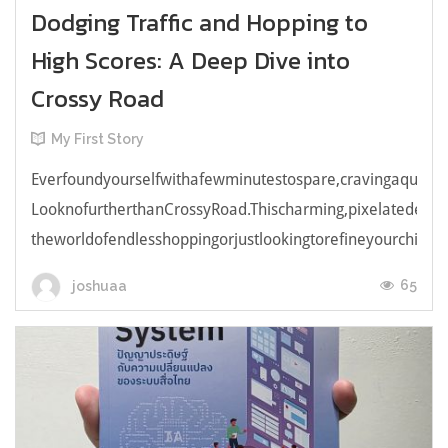
Dodging Traffic and Hopping to
High Scores: A Deep Dive into
Crossy Road
My First Story
Everfoundyourselfwithafewminutestospare,cravingaquick,e
LooknofurtherthanCrossyRoad.Thischarming,pixelatedendl
theworldofendlesshoppingorjustlookingtorefineyourchicken
65
joshuaa