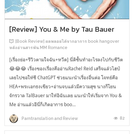
[Review] You & Me by Tau Bauer
[Book Review] ผลพลอยได้จากอาการ book hangover
หลังอ่านสารพัน MM Romance
[เรื่องย่อ+รีวิวตามใจฉัน+หวีด] นี่ดิชั้นทำอะไรลงไปกับชีวิต
😂😂😂 เรื่องของเรื่องคืออ่านRachel Reid เสร็จแล้วไฮป์
เลยไปขอให้ชี ChatGPT ช่วยแนะนำเรื่องอื่นต่อ โจทย์คือ
HEA+พระเอกธงเขียว+อ่านจบแล้วมีความสุข นางก็โยน
จักรวาล TalBauer มาให้อิฉันเลย แนะนำให้เริ่มจาก You &
Me อ่านแล้วอีนี่ก็เกิดอาการ boo...
82
Parntranslation and Review