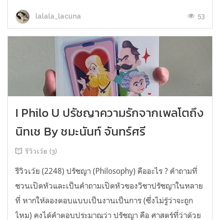
53
lalala_lacuna
I Philo U ปรัชญาความรักจากเพลโตถึง
นิทเช By ชมะนันท์ จันทร์ศรี
รีวิวเว้ย (3)
รีวิวเว้ย (2248) ปรัชญา (Philosophy) คืออะไร ? คำถามที่
ชวนเปิดหัวและเป็นคำถามเปิดหัวของวิชาปรัชญาในหลาย
ที่ หากให้ลองตอบแบบเป็นงานเป็นการ (ซึ่งไม่รู้ว่าจะถูก
ไหม) คงได้คำตอบประมาณว่า ปรัชญา คือ ศาสตร์ที่ว่าด้วย