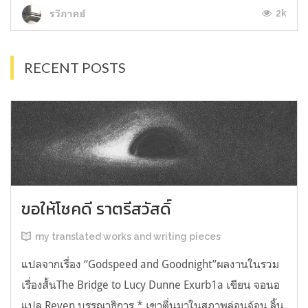
2k
รวีภาคย์
RECENT POSTS
ขอให้โชคดี ราตรีสวัสดิ์
my translated works and writing pieces
แปลจากเรื่อง “Godspeed and Goodnight”ผลงานในรวม
เรื่องสั้นThe Bridge to Lucy Dunne Exurb1a เขียน จอนอ
แปล Reven บรรณาธิการ * เขาตื่นมาในสภาพล่อนจ้อน ลิ้น