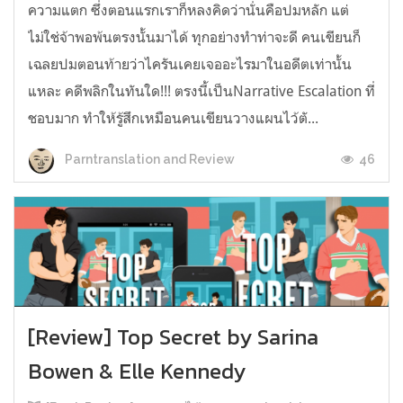
ความแตก ซึ่งตอนแรกเราก็หลงคิดว่านั่นคือปมหลัก แต่
ไม่ใช่จ้าพอพ้นตรงนั้นมาได้ ทุกอย่างทำท่าจะดี คนเขียนก็
เฉลยปมตอนท้ายว่าไครันเคยเจออะไรมาในอดีตเท่านั้น
แหละ คดีพลิกในทันใด!!! ตรงนี้เป็นNarrative Escalation ที่
ชอบมาก ทำให้รู้สึกเหมือนคนเขียนวางแผนไว้ตั...
46
Parntranslation and Review
[Review] Top Secret by Sarina
Bowen & Elle Kennedy