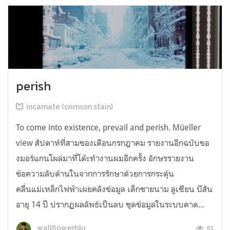
perish
incarnate (crimson stain)
To come into existence, prevail and perish. Müeller
view สัปดาห์ที่สามของเดือนกรกฎาคม รายงานอีกฉบับขอ
งมอร์แกนโผล่มาที่โต๊ะทำงานผมอีกครั้ง อักษรรายงาน
ข้อความลับด้านในจากการรักษาด้วยการกระตุ้น
คลื่นแม่เหล็กไฟฟ้าเผยคลังข้อมูล เด็กชายนาม ลูเซียน บีสัน
อายุ 14 ปี ปรากฏผลลัพธ์เป็นลบ ชุดข้อมูลในระบบคาด...
51
wallflowerblu