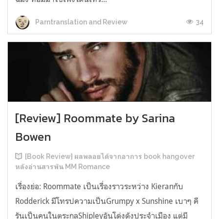
34
Parntranslation and Review
[Review] Roommate by Sarina
Bowen
[Book Review] ผลพลอยได้จากอาการ book hangover
หลังอ่านสารพัน MM Romance
เรื่องย่อ: Roommate เป็นเรื่องราวระหว่าง Kieranกับ
Rodderick มีโทรปความเป็นGrumpy x Sunshine เบาๆ คี
รันเป็นคนในตระกูลShipleyอันโด่งดังประจำเมือง แต่มี