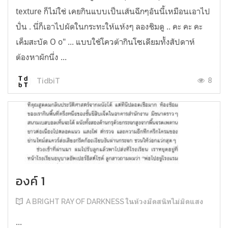
texture ก็ไม่ใช่ เคยกินแบบเป็นเส้นฉีกๆอันนี้เหมือนเอาไป
ปั่น . นี่ก็เอาไปผัดในกระทะให้แห้งๆ ลองชิมดู .. คะ คะ คะ
เค็มสะบัด O o" ... แบบใช้โควต้ากินโซเดียมทั้งสัปดาห์
ต้องหาผักนึ่ง ...
8
TidbiT
องค์ 1
A BRIGHT RAY OF DARKNESS ในห้วงมืดสนิทไม่มิดแสง
...