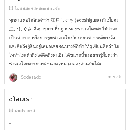
ไม่มีลิมิตชีวิตติดแอ๊บแจ๊บ
ทุกคนเคยได้ยินคำว่า 江戸しぐさ (edoshigusa) กันมั้ยคะ
江戸しぐさ คือมารยาทพื้นฐานของชาวเอโดะค่ะ ไม่ว่าจะ
เป็นท่าทาง หรือการพูดชาวเอโดะก็จะค่อนข้างระมัดระวัง
และคิดถึงผู้อื่นอยู่เสมอเลย จนบางทีก็ทำให้ผู้เขียนคิดว่า โอ
โหทำไมเค้าถึงได้คิดถึงคนอื่นได้ขนาดนี้นะอยากรู้มั้ยคะว่า
ชาวเอโดะมารยาทดีขนาดไหน มาลองอ่านกันได้เ...
1.4k
Sodasado
ชโลมเรา
ฝนปรายรวี
...