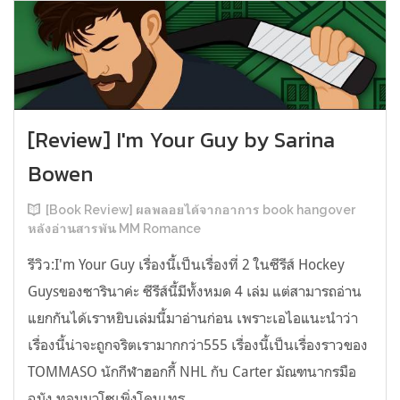
[Review] I'm Your Guy by Sarina
Bowen
[Book Review] ผลพลอยได้จากอาการ book hangover
หลังอ่านสารพัน MM Romance
รีวิว:I'm Your Guy เรื่องนี้เป็นเรื่องที่ 2 ในซีรีส์ Hockey
Guysของซารินาค่ะ ซีรีส์นี้มีทั้งหมด 4 เล่ม แต่สามารถอ่าน
แยกกันได้เราหยิบเล่มนี้มาอ่านก่อน เพราะเอไอแนะนำว่า
เรื่องนี้น่าจะถูกจริตเรามากกว่า555 เรื่องนี้เป็นเรื่องราวของ
TOMMASO นักกีฬาฮอกกี้ NHL กับ Carter มัณฑนากรมือ
ฉมัง ทอมมาโซเพิ่งโดนเทร...