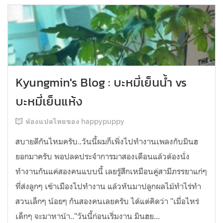
Kyungmin's Blog : บะหมี่เย็นน้ำ vs
บะหมี่เย็นแห้ง
ห้องแปลไทยของ happypuppy
สบายดีกันไหมครับ..วันนี้ผมก็เพิ่งไปทำงานเพลงกับมินฮ
ยอกมาครับ พอปลดประจำการมาสองเดือนแล้วต้องนั่ง
ทำงานกันแค่สองคนแบบนี้ เลยรู้สึกเหมือนคู่สามีภรรยาแก่ๆ
ที่ส่งลูกๆ เข้าเมืองไปทำงาน แล้วหันมาปลูกผลไม้ทำไร่ทำ
สวนเล็กๆ น้อยๆ กันสองคนเลยครับ ได้แต่คิดว่า "เมื่อไหร่
เด็กๆ จะมาหาน้า.."วันนี้ก่อนเริ่มงาน มินฮย...