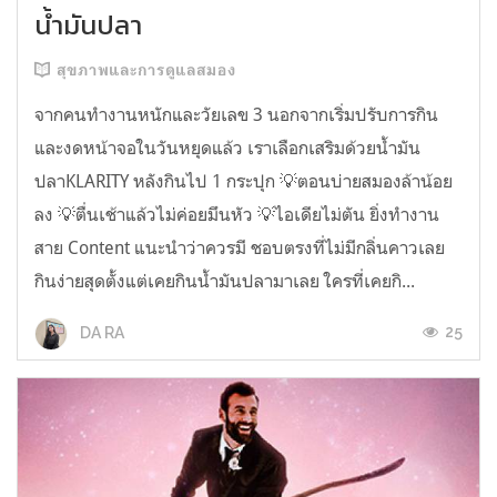
น้ำมันปลา
สุขภาพและการดูแลสมอง
จากคนทำงานหนักและวัยเลข 3 นอกจากเริ่มปรับการกิน
และงดหน้าจอในวันหยุดแล้ว เราเลือกเสริมด้วยน้ำมัน
ปลาKLARITY หลังกินไป 1 กระปุก 💡ตอนบ่ายสมองล้าน้อย
ลง 💡ตื่นเช้าแล้วไม่ค่อยมึนหัว 💡ไอเดียไม่ตัน ยิ่งทำงาน
สาย Content แนะนำว่าควรมี ชอบตรงที่ไม่มีกลิ่นคาวเลย
กินง่ายสุดตั้งแต่เคยกินน้ำมันปลามาเลย ใครที่เคยกิ...
25
DA RA