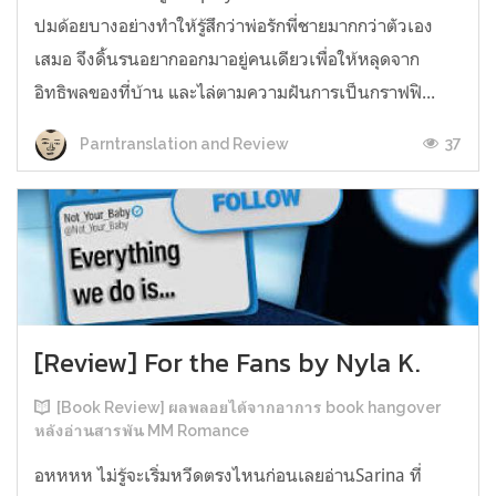
ปมด้อยบางอย่างทำให้รู้สึกว่าพ่อรักพี่ชายมากกว่าตัวเอง
เสมอ จึงดิ้นรนอยากออกมาอยู่คนเดียวเพื่อให้หลุดจาก
อิทธิพลของที่บ้าน และไล่ตามความฝันการเป็นกราฟฟิ...
37
Parntranslation and Review
[Review] For the Fans by Nyla K.
[Book Review] ผลพลอยได้จากอาการ book hangover
หลังอ่านสารพัน MM Romance
อหหหห ไม่รู้จะเริ่มหวีดตรงไหนก่อนเลยอ่านSarina ที่