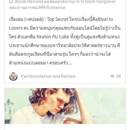
[Book Review] ผลพลอยได้จากอาการ book hangover
หลังอ่านสารพัน MM Romance
เรื่องย่อ (+สปอยล์) : Top Secret โทรปเรื่องนี้คือRival to
Lovers ค่ะ มีความหนุ่มๆคุยแซ่บกันออนไลน์โดยไม่รู้ว่าเป็น
ใคร ตัวเอกคือ Keaton กับ Luke ทั้งคู่เป็นคู่แข่งชิงตำแหน่ง
ประธานนักศึกษาของมหาวิทยาลัยประวัติศาสตร์ยาวนาน คี
ตันคือตระกูลเรียนที่นี่มาสามรุ่น ใครๆ ก็มองว่าน่าจะได้
ตำแหน่งแบบลอยมา ครอบครัว...
28
Parntranslation and Review