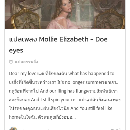
แปลเพลง Mollie Elizabeth - Doe
eyes
แปลสรรพสิ่ง
Dear my loverแด่ ที่รักของฉัน what has happened to
usสิ่งที่เกิดขึ้นระหว่างเรา It's no longer summerเฉกเช่น
ฤดูร้อนที่จากไป And our fling has flungความสัมพันธ์เรา
สองก็จบลง And I still spin your recordsแต่ฉันยังเล่นเพลง
โปรดของคุณบนแผ่นเสียงไวนิล And You still feel like
homeในใจฉัน ตัวตนคุณก็ยังอบอ...