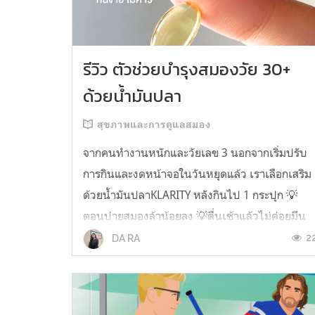
รีวิว ตัวช่วยบำรุงสมองวัย 30+
ด้วยน้ำมันปลา
สุขภาพและการดูแลสมอง
จากคนทำงานหนักและวัยเลข 3 นอกจากเริ่มปรับ
การกินและงดหน้าจอในวันหยุดแล้ว เราเลือกเสริม
ด้วยน้ำมันปลาKLARITY หลังกินไป 1 กระปุก 💡
ตอนบ่ายสมองล้าน้อยลง 💡ตื่นเช้าแล้วไม่ค่อยมึน
หัว 💡ไอเดียไม่ตัน ยิ่งทำงานสาย Content แนะนำ
2
DA RA
ว่าควรมี ชอบตรงที่ไม่มีกลิ่นคาวเลย กินง่ายสุด
ตั้งแต่เคยกินน้ำมันปลามาเลย ใครที่เคยกิ...