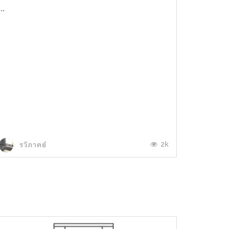
...
2k
รวีภาคย์