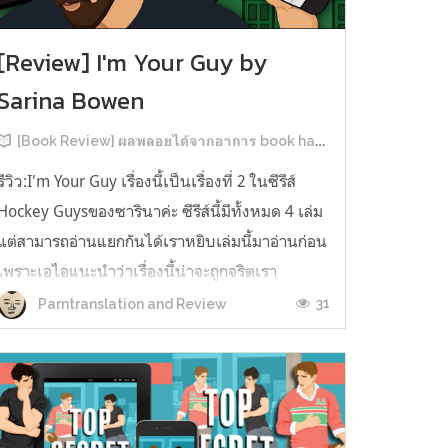
[Review] I'm Your Guy by
Sarina Bowen
[Book Review] ผลพลอยได้จากอาการ book hangover หลังอ่านสารพัน MM Romance
รีวิว:I'm Your Guy เรื่องนี้เป็นเรื่องที่ 2 ในซีรีส์
Hockey Guysของซารินาค่ะ ซีรีส์นี้มีทั้งหมด 4 เล่ม
แต่สามารถอ่านแยกกันได้เราหยิบเล่มนี้มาอ่านก่อน
เพราะเอไอแนะนำว่าเรื่องนี้น่าจะถูกจริตเรา
มากกว่า555 เรื่องนี้เป็นเรื่องราวของ TOMMASO
31
Parntranslation and Review
นักกีฬาฮอกกี้ NHL กับ Carter มัณฑนากรมือฉมัง
ทอมมาโซเพิ่งโดนเทร...