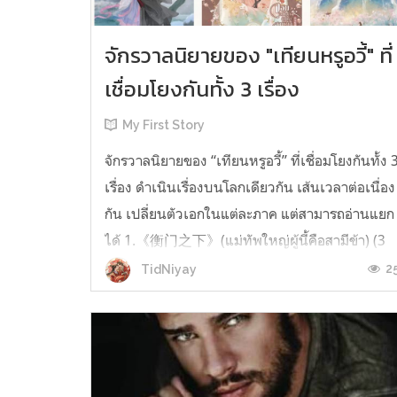
จักรวาลนิยายของ "เทียนหรูอวี้" ที่
เชื่อมโยงกันทั้ง 3 เรื่อง
My First Story
จักรวาลนิยายของ “เทียนหรูอวี้” ที่เชื่อมโยงกันทั้ง 
เรื่อง ดำเนินเรื่องบนโลกเดียวกัน เส้นเวลาต่อเนื่อง
กัน เปลี่ยนตัวเอกในแต่ละภาค แต่สามารถอ่านแยก
ได้ 1.《衡门之下》(แม่ทัพใหญ่ผู้นี้คือสามีข้า) (3
เล่มจบ) เป็นเรื่องที่เกิดก่อน เล่าเรื่องของ ฝูถิง กับ
2
TidNiyay
หลี่ชีฉือ ที่ต้องแต่งงานกันก่อนจะใช้ชีวิตห่างไกล
กัน...