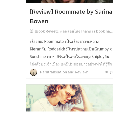
[Review] Roommate by Sarina
Bowen
[Book Review] ผลพลอยได้จากอาการ book hangover หลังอ่านสารพัน MM Romance
เรื่องย่อ: Roommate เป็นเรื่องราวระหว่าง
Kieranกับ Rodderick มีโทรปความเป็นGrumpy x
Sunshine เบาๆ คีรันเป็นคนในตระกูลShipleyอัน
โด่งดังประจำเมือง แต่มีปมด้อยบางอย่างทำให้รู้สึก
ว่าพ่อรักพี่ชายมากกว่าตัวเองเสมอ จึงดิ้นรนอยาก
3
Parntranslation and Review
ออกมาอยู่คนเดียวเพื่อให้หลุดจากอิทธิพลของที่
บ้าน และไล่ตามความฝันการเป็นกราฟฟิ...