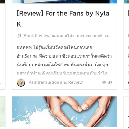
[Review] For the Fans by Nyla
K.
[Book Review] ผลพลอยได้จากอาการ book hangover หลังอ่านสารพัน MM Romance
อหหหห ไม่รู้จะเริ่มหวีดตรงไหนก่อนเลย
อ่านSarina ที่ความแตก ซึ่งตอนแรกเราก็หลงคิดว่า
นั่นคือปมหลัก แต่ไม่ใช่จ้าพอพ้นตรงนั้นมาได้ ทุก
อย่างทำท่าจะดี คนเขียนก็เฉลยปมตอนท้ายว่าไค
รันเคยเจออะไรมาในอดีตเท่านั้นแหละ คดีพลิกใน
4
43
Parntranslation and Review
ทันใด!!! ตรงนี้เป็นNarrative Escalation ที่ชอบ
มาก ทำให้รู้สึกเหมือนคนเขียนวางแผนไว้ตั...