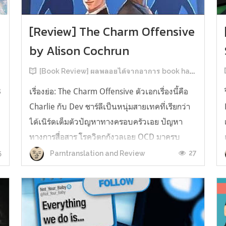
[Review] The Charm Offensive
by Alison Cochrun
[Book Review] ผลพลอยได้จากอาการ book hangover หลังอ่านสารพัน MM Romance
3
เรื่องย่อ: The Charm Offensive ตัวเอกเรื่องนี้คือ
Charlie กับ Dev ชาร์ลีเป็นหนุ่มสายเทคที่เรียกว่า
ได้เนิร์ดเต็มตัวปัญหาทางครอบครัวเอย ปัญหา
ทางการสื่อสาร โรควิตกกังวลเอย OCD มาครบ
เรียกได้ว่าครบองค์ประกอบความโอตะ เขาทั้งไม่
5
27
Parntranslation and Review
เชื่อในรักแท้ ไม่เคยมีความสัมพันธ์ในเชิงโรแมนติก
กับใคร หรืออาจเรียกว่าไม่เคยรู...