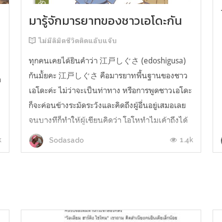
มารู้จักมารยาทของชาวเอโดะกัน
ไม่มีลิมิตชีวิตติดแอ๊บแจ๊บ
ทุกคนเคยได้ยินคำว่า 江戸しぐさ (edoshigusa)
กันมั้ยคะ 江戸しぐさ คือมารยาทพื้นฐานของชาว
า
เอโดะค่ะ ไม่ว่าจะเป็นท่าทาง หรือการพูดชาวเอโดะ
ก็จะค่อนข้างระมัดระวังและคิดถึงผู้อื่นอยู่เสมอเลย
จนบางทีก็ทำให้ผู้เขียนคิดว่า โอโหทำไมเค้าถึงได้
คิดถึงคนอื่นได้ขนาดนี้นะอยากรู้มั้ยคะว่าชาวเอโดะ
k
1.4k
Sodasado
มารยาทดีขนาดไหน มาลองอ่านกันได้เ...