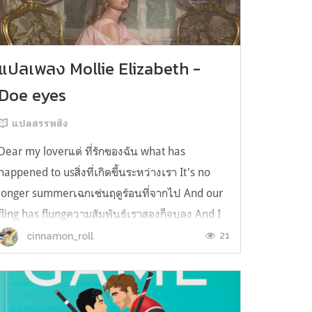
แปลเพลง Mollie Elizabeth -
Doe eyes
แปลสรรพสิ่ง
Dear my loverแด่ ที่รักของฉัน what has
happened to usสิ่งที่เกิดขึ้นระหว่างเรา It's no
longer summerเฉกเช่นฤดูร้อนที่จากไป And our
fling has flungความสัมพันธ์เราสองก็จบลง And I
still spin your recordsแต่ฉันยังเล่นเพลงโปรดของ
21
cinnamon_roll
คุณบนแผ่นเสียงไวนิล And You still feel like
homeในใจฉัน ตัวตนคุณก็ยังอบอ...