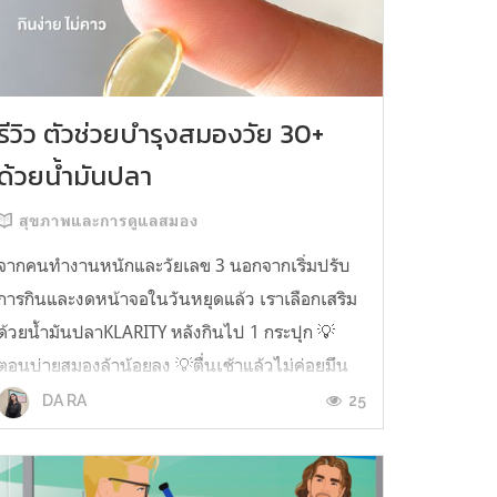
รีวิว ตัวช่วยบำรุงสมองวัย 30+
ด้วยน้ำมันปลา
สุขภาพและการดูแลสมอง
จากคนทำงานหนักและวัยเลข 3 นอกจากเริ่มปรับ
การกินและงดหน้าจอในวันหยุดแล้ว เราเลือกเสริม
ด้วยน้ำมันปลาKLARITY หลังกินไป 1 กระปุก 💡
ตอนบ่ายสมองล้าน้อยลง 💡ตื่นเช้าแล้วไม่ค่อยมึน
หัว 💡ไอเดียไม่ตัน ยิ่งทำงานสาย Content แนะนำ
25
DA RA
ว่าควรมี ชอบตรงที่ไม่มีกลิ่นคาวเลย กินง่ายสุด
ตั้งแต่เคยกินน้ำมันปลามาเลย ใครที่เคยกิ...