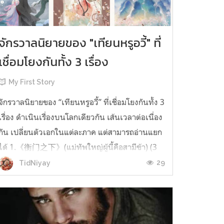
จักรวาลนิยายของ "เทียนหรูอวี้" ที่
เชื่อมโยงกันทั้ง 3 เรื่อง
My First Story
จักรวาลนิยายของ “เทียนหรูอวี้” ที่เชื่อมโยงกันทั้ง 3
เรื่อง ดำเนินเรื่องบนโลกเดียวกัน เส้นเวลาต่อเนื่อง
กัน เปลี่ยนตัวเอกในแต่ละภาค แต่สามารถอ่านแยก
ได้ 1.《衡门之下》(แม่ทัพใหญ่ผู้นี้คือสามีข้า) (3
เล่มจบ) เป็นเรื่องที่เกิดก่อน เล่าเรื่องของ ฝูถิง กับ
29
TidNiyay
หลี่ชีฉือ ที่ต้องแต่งงานกันก่อนจะใช้ชีวิตห่างไกล
กัน...