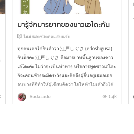
มารู้จักมารยาทของชาวเอโดะกัน
ไม่มีลิมิตชีวิตติดแอ๊บแจ๊บ
ทุกคนเคยได้ยินคำว่า 江戸しぐさ (edoshigusa)
กันมั้ยคะ 江戸しぐさ คือมารยาทพื้นฐานของชาว
า
เอโดะค่ะ ไม่ว่าจะเป็นท่าทาง หรือการพูดชาวเอโดะ
ก็จะค่อนข้างระมัดระวังและคิดถึงผู้อื่นอยู่เสมอเลย
จนบางทีก็ทำให้ผู้เขียนคิดว่า โอโหทำไมเค้าถึงได้
คิดถึงคนอื่นได้ขนาดนี้นะอยากรู้มั้ยคะว่าชาวเอโดะ
k
1.4k
Sodasado
มารยาทดีขนาดไหน มาลองอ่านกันได้เ...