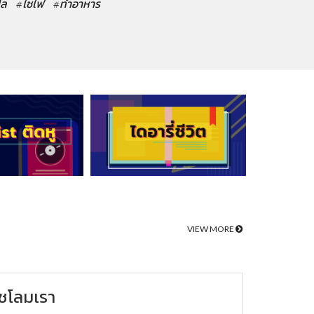
ปล
#ไซไฟ
#ทำอาหาร
VIEW MORE
ชโลมเรา