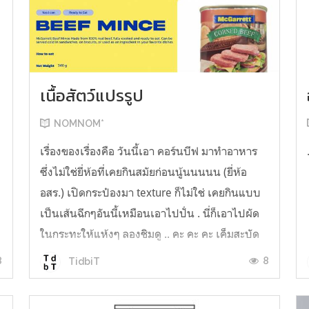
เนื้อสัตว์แปรรูป
NOMNOM*
เรื่องของเรื่องคือ วันนี้เอา คอร์นบีฟ มาทำอาหาร
ซึ่งไม่ใช่ยี่ห้อที่เคยกินสมัยก่อนนู้นนนนน (ยี่ห้อ
อสร.) เปิดกระป๋องมา texture ก็ไม่ใช่ เคยกินแบบ
เป็นเส้นฉีกๆอันนี้เหมือนเอาไปปั่น . นี่ก็เอาไปผัด
ในกระทะให้แห้งๆ ลองชิมดู .. คะ คะ คะ เค็มสะบัด
O o" ... แบบใช้โควต้ากินโซเดียมทั้งสัปดาห์
8
8
TidbiT
ต้องหาผักนึ่ง ...