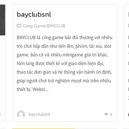
bayclubsnl
Cổng Game BAYCLUB
BAYCLUB là cổng game bài đổi thưởng với nhiều
trò chơi hấp dẫn như tiến lên, phỏm, tài xỉu, slot
game, bắn cá và nhiều minigame giải trí khác.
Nền tảng được thiết kế với giao diện hiện đại,
น
thao tác đơn giản và hệ thống vận hành ổn định,
giúp người chơi trải nghiệm mượt mà trên nhiều
thiết bị. Websi...
4
5
bayclubsnl