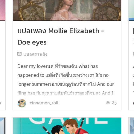
y
แปลเพลง Mollie Elizabeth -
Doe eyes
แปลสรรพสิ่ง
Dear my loverแด่ ที่รักของฉัน what has
happened to usสิ่งที่เกิดขึ้นระหว่างเรา It's no
longer summerเฉกเช่นฤดูร้อนที่จากไป And our
fling has flungความสัมพันธ์เราสองก็จบลง And I
still spin your recordsแต่ฉันยังเล่นเพลงโปรดของ
9
25
cinnamon_roll
คุณบนแผ่นเสียงไวนิล And You still feel like
homeในใจฉัน ตัวตนคุณก็ยังอบอ...