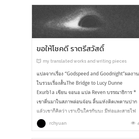
ขอให้โชคดี ราตรีสวัสดิ์
my translated works and writing pieces
แปลจากเรื่อง “Godspeed and Goodnight”ผลงา
ในรวมเรื่องสั้นThe Bridge to Lucy Dunne
Exurb1a เขียน จอนอ แปล Reven บรรณาธิการ *
เขาตื่นมาในสภาพล่อนจ้อน ลิ้นแห้งติดเพดานปาก
แล้วเขาก็คิดว่า เราเป็นใครกันนะ มีท่อและสายไฟ
อยู่ในตัว เกิดความรู้สึกอยากฉี่ และแม้ตัวเขาจะ
rchyuan
เหยียดตรง ก็มีแต่ความมืดมิดอยู่เบื้องหน้...