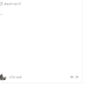
ฝนปรายรวี
...
2k
รวีภาคย์