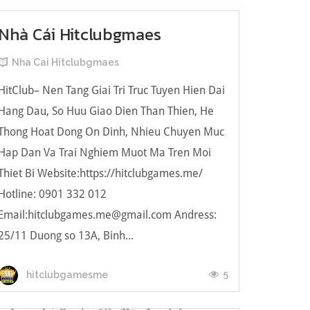
Nhà Cái Hitclubgmaes
Nha Cai Hitclubgmaes
HitClub– Nen Tang Giai Tri Truc Tuyen Hien Dai
Hang Dau, So Huu Giao Dien Than Thien, He
Thong Hoat Dong On Dinh, Nhieu Chuyen Muc
Hap Dan Va Trai Nghiem Muot Ma Tren Moi
Thiet Bi Website:https://hitclubgames.me/
Hotline: 0901 332 012
Email:
hitclubgames.me@gmail.com
Andress:
25/11 Duong so 13A, Binh...
5
hitclubgamesme