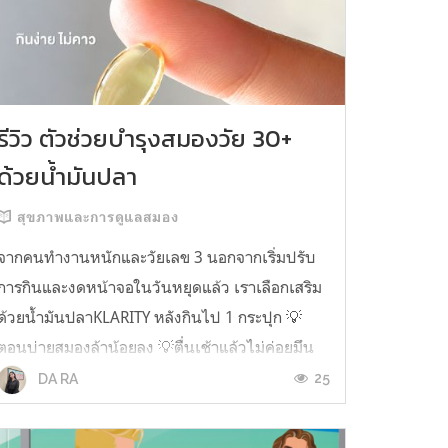
รีวิว ตัวช่วยบำรุงสมองวัย 30+
ด้วยน้ำมันปลา
สุขภาพและการดูแลสมอง
จากคนทำงานหนักและวัยเลข 3 นอกจากเริ่มปรับ
การกินและงดหน้าจอในวันหยุดแล้ว เราเลือกเสริม
ด้วยน้ำมันปลาKLARITY หลังกินไป 1 กระปุก 💡
ตอนบ่ายสมองล้าน้อยลง 💡ตื่นเช้าแล้วไม่ค่อยมึน
หัว 💡ไอเดียไม่ตัน ยิ่งทำงานสาย Content แนะนำ
25
DA RA
ว่าควรมี ชอบตรงที่ไม่มีกลิ่นคาวเลย กินง่ายสุด
ตั้งแต่เคยกินน้ำมันปลามาเลย ใครที่เคยกิ...