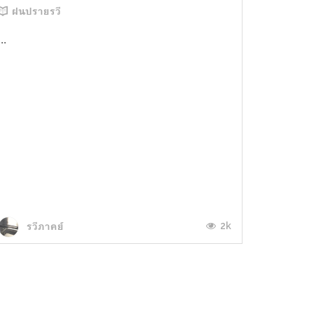
ฝนปรายรวี
...
2k
รวีภาคย์