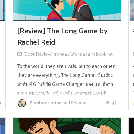
[Review] The Long Game by
Rachel Reid
[Book Review] ผลพลอยได้จากอาการ book hangover หลังอ่านสารพัน MM Romance
To the world, they are rivals, but to each other,
they are everything. The Long Game เป็นเรื่อง
ลำดับที่ 6 ในซีรีส์ Game Changer ของ แต่เชื่อว่า
หลายคน (รวมถึงเรา) จะหยิบมาอ่านเป็นเล่มที่
2หลังจากอ่าน Heated Rivalry มา555 เรื่องย่อ:
9
42
Parntranslation and Review
The Long Game เล่ม Long Game นี่จะเป็น
ประมาณ2 ปีหลังจาก HR จะดำเนินเ...