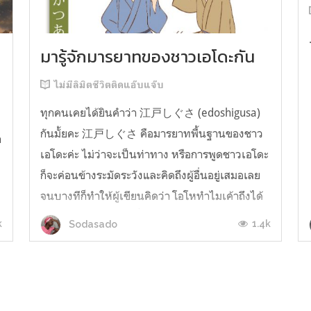
มารู้จักมารยาทของชาวเอโดะกัน
ไม่มีลิมิตชีวิตติดแอ๊บแจ๊บ
ทุกคนเคยได้ยินคำว่า 江戸しぐさ (edoshigusa)
กันมั้ยคะ 江戸しぐさ คือมารยาทพื้นฐานของชาว
า
เอโดะค่ะ ไม่ว่าจะเป็นท่าทาง หรือการพูดชาวเอโดะ
ก็จะค่อนข้างระมัดระวังและคิดถึงผู้อื่นอยู่เสมอเลย
จนบางทีก็ทำให้ผู้เขียนคิดว่า โอโหทำไมเค้าถึงได้
คิดถึงคนอื่นได้ขนาดนี้นะอยากรู้มั้ยคะว่าชาวเอโดะ
k
1.4k
Sodasado
มารยาทดีขนาดไหน มาลองอ่านกันได้เ...