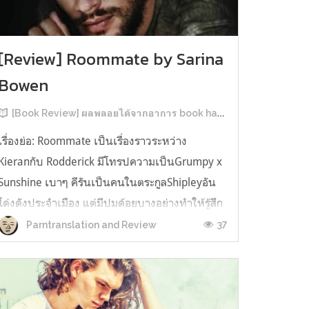
[Review] Roommate by Sarina
Bowen
[Book Review] ผลพลอยได้จากอาการ book hangover หลังอ่านสารพัน MM Romance
เรื่องย่อ: Roommate เป็นเรื่องราวระหว่าง
Kieranกับ Rodderick มีโทรปความเป็นGrumpy x
Sunshine เบาๆ คีรันเป็นคนในตระกูลShipleyอัน
โด่งดังประจำเมือง แต่มีปมด้อยบางอย่างทำให้รู้สึก
ว่าพ่อรักพี่ชายมากกว่าตัวเองเสมอ จึงดิ้นรนอยาก
37
Parntranslation and Review
ออกมาอยู่คนเดียวเพื่อให้หลุดจากอิทธิพลของที่
บ้าน และไล่ตามความฝันการเป็นกราฟฟิ...