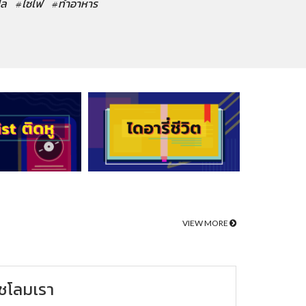
ปล
#ไซไฟ
#ทำอาหาร
VIEW MORE
ชโลมเรา