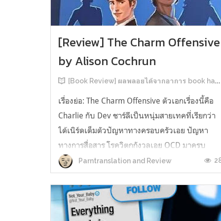
[Review] The Charm Offensive
by Alison Cochrun
[Book Review] ผลพลอยได้จากอาการ book hangover หลังอ่านสารพัน MM Romance
เรื่องย่อ: The Charm Offensive ตัวเอกเรื่องนี้คือ
Charlie กับ Dev ชาร์ลีเป็นหนุ่มสายเทคที่เรียกว่า
ได้เนิร์ดเต็มตัวปัญหาทางครอบครัวเอย ปัญหา
ทางการสื่อสาร โรควิตกกังวลเอย OCD มาครบ
เรียกได้ว่าครบองค์ประกอบความโอตะ เขาทั้งไม่
2
Parntranslation and Review
เชื่อในรักแท้ ไม่เคยมีความสัมพันธ์ในเชิงโรแมนติ
กับใคร หรืออาจเรียกว่าไม่เคยรู...