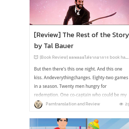
[Review] The Rest of the Stor
by Tal Bauer
[Book Review] ผลพลอยได้จากอาการ book hangover หลังอ่านสารพัน MM Romance
But then there’s this one night. And this one
kiss. Andeverythingchanges. Eighty-two games
in a season. Twenty men hungry for
redemption. One co-captain who could be my
forever. This is the rest of the story. หลังอ่าน
2
Parntranslation and Review
แบบฟีลกู้ดติดๆ กันแล้ว เลยอยากได้ความแสบ
ทรวงในชีวิตบ้าง (หาเรื่อง!) เล่มนี้คู่หูเอ...