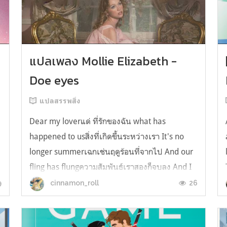
y
แปลเพลง Mollie Elizabeth -
Doe eyes
แปลสรรพสิ่ง
Dear my loverแด่ ที่รักของฉัน what has
happened to usสิ่งที่เกิดขึ้นระหว่างเรา It's no
longer summerเฉกเช่นฤดูร้อนที่จากไป And our
fling has flungความสัมพันธ์เราสองก็จบลง And I
still spin your recordsแต่ฉันยังเล่นเพลงโปรดของ
9
26
cinnamon_roll
คุณบนแผ่นเสียงไวนิล And You still feel like
homeในใจฉัน ตัวตนคุณก็ยังอบอ...