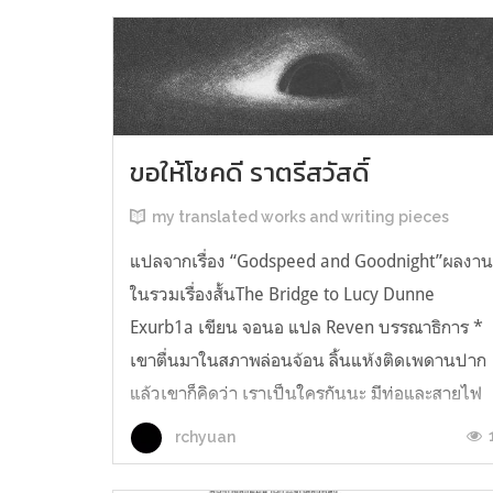
ขอให้โชคดี ราตรีสวัสดิ์
my translated works and writing pieces
แปลจากเรื่อง “Godspeed and Goodnight”ผลงา
ในรวมเรื่องสั้นThe Bridge to Lucy Dunne
Exurb1a เขียน จอนอ แปล Reven บรรณาธิการ *
เขาตื่นมาในสภาพล่อนจ้อน ลิ้นแห้งติดเพดานปาก
แล้วเขาก็คิดว่า เราเป็นใครกันนะ มีท่อและสายไฟ
อยู่ในตัว เกิดความรู้สึกอยากฉี่ และแม้ตัวเขาจะ
rchyuan
เหยียดตรง ก็มีแต่ความมืดมิดอยู่เบื้องหน้...