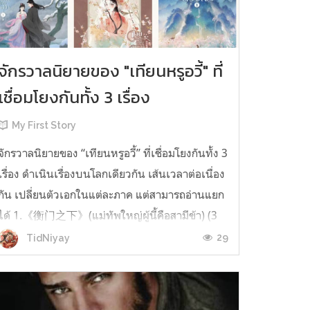
จักรวาลนิยายของ "เทียนหรูอวี้" ที่
เชื่อมโยงกันทั้ง 3 เรื่อง
My First Story
จักรวาลนิยายของ “เทียนหรูอวี้” ที่เชื่อมโยงกันทั้ง 3
เรื่อง ดำเนินเรื่องบนโลกเดียวกัน เส้นเวลาต่อเนื่อง
กัน เปลี่ยนตัวเอกในแต่ละภาค แต่สามารถอ่านแยก
ได้ 1.《衡门之下》(แม่ทัพใหญ่ผู้นี้คือสามีข้า) (3
เล่มจบ) เป็นเรื่องที่เกิดก่อน เล่าเรื่องของ ฝูถิง กับ
29
TidNiyay
หลี่ชีฉือ ที่ต้องแต่งงานกันก่อนจะใช้ชีวิตห่างไกล
กัน...