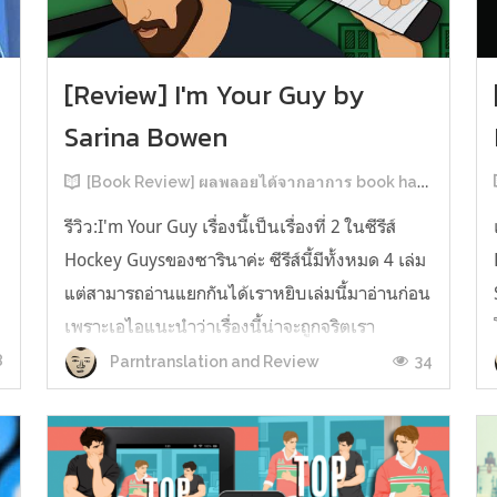
[Review] I'm Your Guy by
Sarina Bowen
[Book Review] ผลพลอยได้จากอาการ book hangover หลังอ่านสารพัน MM Romance
รีวิว:I'm Your Guy เรื่องนี้เป็นเรื่องที่ 2 ในซีรีส์
Hockey Guysของซารินาค่ะ ซีรีส์นี้มีทั้งหมด 4 เล่ม
แต่สามารถอ่านแยกกันได้เราหยิบเล่มนี้มาอ่านก่อน
เพราะเอไอแนะนำว่าเรื่องนี้น่าจะถูกจริตเรา
มากกว่า555 เรื่องนี้เป็นเรื่องราวของ TOMMASO
8
34
Parntranslation and Review
ก
นักกีฬาฮอกกี้ NHL กับ Carter มัณฑนากรมือฉมัง
ทอมมาโซเพิ่งโดนเทร...