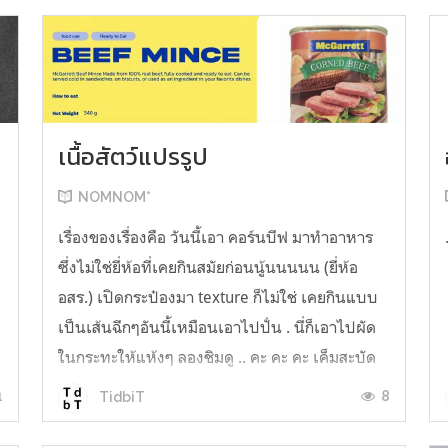
เนื้อสัตว์แปรรูป
NOMNOM*
น
เรื่องของเรื่องคือ วันนี้เอา คอร์นบีฟ มาทำอาหาร
ซึ่งไม่ใช่ยี่ห้อที่เคยกินสมัยก่อนนู้นนนนน (ยี่ห้อ
อสร.) เปิดกระป๋องมา texture ก็ไม่ใช่ เคยกินแบบ
เป็นเส้นฉีกๆอันนี้เหมือนเอาไปปั่น . นี่ก็เอาไปผัด
ในกระทะให้แห้งๆ ลองชิมดู .. คะ คะ คะ เค็มสะบัด
O o" ... แบบใช้โควต้ากินโซเดียมทั้งสัปดาห์
1
8
TidbiT
ต้องหาผักนึ่ง ...