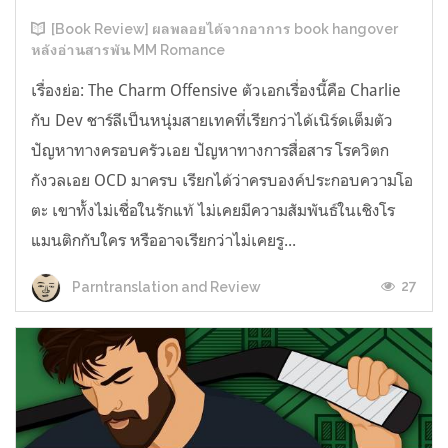
[Book Review] ผลพลอยได้จากอาการ book hangover
หลังอ่านสารพัน MM Romance
เรื่องย่อ: The Charm Offensive ตัวเอกเรื่องนี้คือ Charlie
กับ Dev ชาร์ลีเป็นหนุ่มสายเทคที่เรียกว่าได้เนิร์ดเต็มตัว
ปัญหาทางครอบครัวเอย ปัญหาทางการสื่อสาร โรควิตก
กังวลเอย OCD มาครบ เรียกได้ว่าครบองค์ประกอบความโอ
ตะ เขาทั้งไม่เชื่อในรักแท้ ไม่เคยมีความสัมพันธ์ในเชิงโร
แมนติกกับใคร หรืออาจเรียกว่าไม่เคยรู...
27
Parntranslation and Review