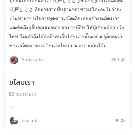
ทุกคนเคยได้ยินคำว่า 江戸しぐさ (edoshigusa) กันมั้ยคะ
江戸しぐさ คือมารยาทพื้นฐานของชาวเอโดะค่ะ ไม่ว่าจะ
เป็นท่าทาง หรือการพูดชาวเอโดะก็จะค่อนข้างระมัดระวัง
และคิดถึงผู้อื่นอยู่เสมอเลย จนบางทีก็ทำให้ผู้เขียนคิดว่า โอ
โหทำไมเค้าถึงได้คิดถึงคนอื่นได้ขนาดนี้นะอยากรู้มั้ยคะว่า
ชาวเอโดะมารยาทดีขนาดไหน มาลองอ่านกันได้เ...
1.4k
Sodasado
ชโลมเรา
ฝนปรายรวี
...
2k
รวีภาคย์