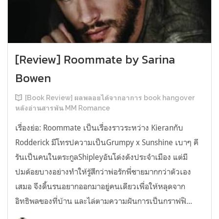
[Review] Roommate by Sarina
Bowen
[Book Review] ผลพลอยได้จากอาการ book hangover
หลังอ่านสารพัน MM Romance
เรื่องย่อ: Roommate เป็นเรื่องราวระหว่าง Kieranกับ
Rodderick มีโทรปความเป็นGrumpy x Sunshine เบาๆ คี
รันเป็นคนในตระกูลShipleyอันโด่งดังประจำเมือง แต่มี
ปมด้อยบางอย่างทำให้รู้สึกว่าพ่อรักพี่ชายมากกว่าตัวเอง
เสมอ จึงดิ้นรนอยากออกมาอยู่คนเดียวเพื่อให้หลุดจาก
อิทธิพลของที่บ้าน และไล่ตามความฝันการเป็นกราฟฟิ...