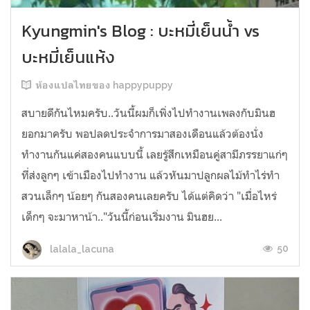
Kyungmin's Blog : บะหมี่เย็นน้ำ vs
บะหมี่เย็นแห้ง
ห้องแปลไทยของ happypuppy
สบายดีกันไหมครับ..วันนี้ผมก็เพิ่งไปทำงานเพลงกับมินฮ
ยอกมาครับ พอปลดประจำการมาสองเดือนแล้วต้องนั่ง
ทำงานกันแค่สองคนแบบนี้ เลยรู้สึกเหมือนคู่สามีภรรยาแก่ๆ
ที่ส่งลูกๆ เข้าเมืองไปทำงาน แล้วหันมาปลูกผลไม้ทำไร่ทำ
สวนเล็กๆ น้อยๆ กันสองคนเลยครับ ได้แต่คิดว่า "เมื่อไหร่
เด็กๆ จะมาหาน้า.."วันนี้ก่อนเริ่มงาน มินฮย...
50
lalala_lacuna