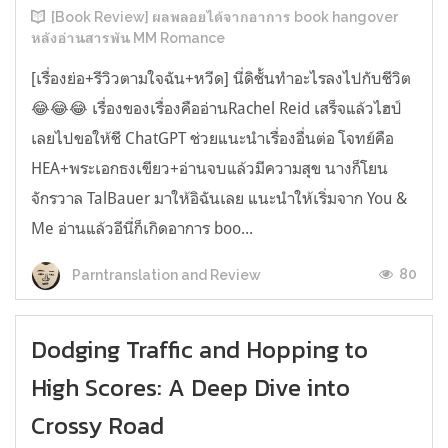
[Book Review] ผลพลอยได้จากอาการ book hangover
หลังอ่านสารพัน MM Romance
[เรื่องย่อ+รีวิวตามใจฉัน+หวีด] นี่ดิชั้นทำอะไรลงไปกับชีวิต
😂😂😂 เรื่องของเรื่องคืออ่านRachel Reid เสร็จแล้วไฮป์
เลยไปขอให้ชี ChatGPT ช่วยแนะนำเรื่องอื่นต่อ โจทย์คือ
HEA+พระเอกธงเขียว+อ่านจบแล้วมีความสุข นางก็โยน
จักรวาล TalBauer มาให้อิฉันเลย แนะนำให้เริ่มจาก You &
Me อ่านแล้วอีนี่ก็เกิดอาการ boo...
80
Parntranslation and Review
Dodging Traffic and Hopping to
High Scores: A Deep Dive into
Crossy Road