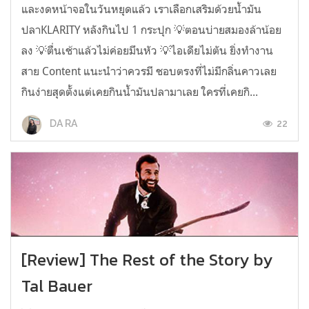
และงดหน้าจอในวันหยุดแล้ว เราเลือกเสริมด้วยน้ำมัน
ปลาKLARITY หลังกินไป 1 กระปุก 💡ตอนบ่ายสมองล้าน้อย
ลง 💡ตื่นเช้าแล้วไม่ค่อยมึนหัว 💡ไอเดียไม่ตัน ยิ่งทำงาน
สาย Content แนะนำว่าควรมี ชอบตรงที่ไม่มีกลิ่นคาวเลย
กินง่ายสุดตั้งแต่เคยกินน้ำมันปลามาเลย ใครที่เคยกิ...
22
DA RA
[Review] The Rest of the Story by
Tal Bauer