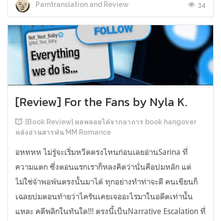
34
Parntranslation and Review
[Review] For the Fans by Nyla K.
[Book Review] ผลพลอยได้จากอาการ book hangover
หลังอ่านสารพัน MM Romance
อหหหห ไม่รู้จะเริ่มหวีดตรงไหนก่อนเลยอ่านSarina ที่
ความแตก ซึ่งตอนแรกเราก็หลงคิดว่านั่นคือปมหลัก แต่
ไม่ใช่จ้าพอพ้นตรงนั้นมาได้ ทุกอย่างทำท่าจะดี คนเขียนก็
เฉลยปมตอนท้ายว่าไครันเคยเจออะไรมาในอดีตเท่านั้น
แหละ คดีพลิกในทันใด!!! ตรงนี้เป็นNarrative Escalation ที่