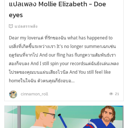
แปลเพลง Mollie Elizabeth - Doe
eyes
แปลสรรพสิ่ง
Dear my loverแด่ ที่รักของฉัน what has happened to
usสิ่งที่เกิดขึ้นระหว่างเรา It's no longer summerเฉกเช่น
ฤดูร้อนที่จากไป And our fling has flungความสัมพันธ์เรา
สองก็จบลง And I still spin your recordsแต่ฉันยังเล่นเพลง
โปรดของคุณบนแผ่นเสียงไวนิล And You still feel like
homeในใจฉัน ตัวตนคุณก็ยังอบอ...
21
cinnamon_roll