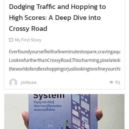
Dodging Traffic and Hopping to
High Scores: A Deep Dive into
Crossy Road
My First Story
Everfoundyourselfwithafewminutestospare,cravingaquick,e
LooknofurtherthanCrossyRoad.Thischarming,pixelatedendl
theworldofendlesshoppingorjustlookingtorefineyourchicken
65
joshuaa