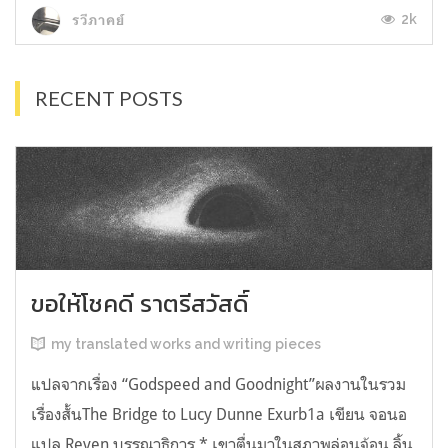
2k
รวีภาคย์
RECENT POSTS
ขอให้โชคดี ราตรีสวัสดิ์
my translated works and writing pieces
แปลจากเรื่อง “Godspeed and Goodnight”ผลงานในรวม
เรื่องสั้นThe Bridge to Lucy Dunne Exurb1a เขียน จอนอ
แปล Reven บรรณาธิการ * เขาตื่นมาในสภาพล่อนจ้อน ลิ้น