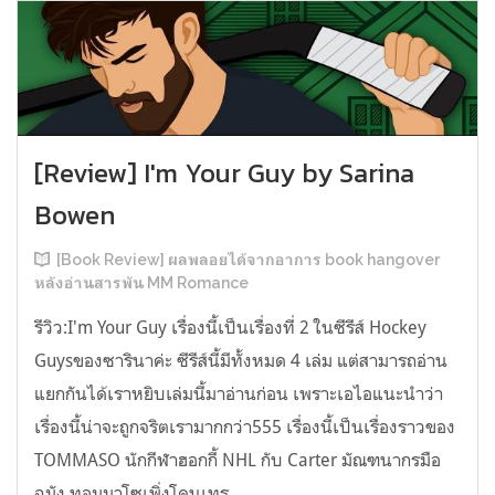
[Review] I'm Your Guy by Sarina
Bowen
[Book Review] ผลพลอยได้จากอาการ book hangover
หลังอ่านสารพัน MM Romance
รีวิว:I'm Your Guy เรื่องนี้เป็นเรื่องที่ 2 ในซีรีส์ Hockey
Guysของซารินาค่ะ ซีรีส์นี้มีทั้งหมด 4 เล่ม แต่สามารถอ่าน
แยกกันได้เราหยิบเล่มนี้มาอ่านก่อน เพราะเอไอแนะนำว่า
เรื่องนี้น่าจะถูกจริตเรามากกว่า555 เรื่องนี้เป็นเรื่องราวของ
TOMMASO นักกีฬาฮอกกี้ NHL กับ Carter มัณฑนากรมือ
ฉมัง ทอมมาโซเพิ่งโดนเทร...