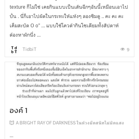
texture ก็ไม่ใช่ เคยกินแบบเป็นเส้นฉีกๆอันนี้เหมือนเอาไป
ปั่น . นี่ก็เอาไปผัดในกระทะให้แห้งๆ ลองชิมดู .. คะ คะ คะ
เค็มสะบัด O o" ... แบบใช้โควต้ากินโซเดียมทั้งสัปดาห์
ต้องหาผักนึ่ง ...
9
TidbiT
องค์ 1
A BRIGHT RAY OF DARKNESS ในห้วงมืดสนิทไม่มิดแสง
...