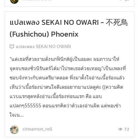
แปลเพลง SEKAI NO OWARI - 不死鳥
(Fushichou) Phoenix
แปลเพลง SEKAI NO OWARI
"แด่เธอที่สวยงามดั่งนกฟินิกส์ผู้เป็นอมตะ ผมภาวนาให้
จุดจบของชั่วนิรันดร์ได้มาโปรดเธอด้วยเทอญ"เป็นเพลงที่
ชอบจังหวะกับดนตรีมาตลอด พึ่งมาตั้งใจอ่านเนื้อร้องแล้ว
เห็นว่าเนื้อร้องน่าสนใจดีเลยอยากมาแปลดูค่ะ ((ความคิด
แวบแรกสุดหลังอ่านเนื้อร้องท่อนแรก คือ แอบ
แปลกๆ555555 ตอนแรกคิดว่าตัวเองอ่านผิด แต่พอเข้า
ใจเน...
72
cinnamon_roll