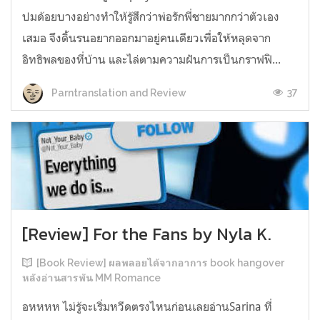
ปมด้อยบางอย่างทำให้รู้สึกว่าพ่อรักพี่ชายมากกว่าตัวเอง
เสมอ จึงดิ้นรนอยากออกมาอยู่คนเดียวเพื่อให้หลุดจาก
อิทธิพลของที่บ้าน และไล่ตามความฝันการเป็นกราฟฟิ...
37
Parntranslation and Review
[Review] For the Fans by Nyla K.
[Book Review] ผลพลอยได้จากอาการ book hangover
หลังอ่านสารพัน MM Romance
อหหหห ไม่รู้จะเริ่มหวีดตรงไหนก่อนเลยอ่านSarina ที่