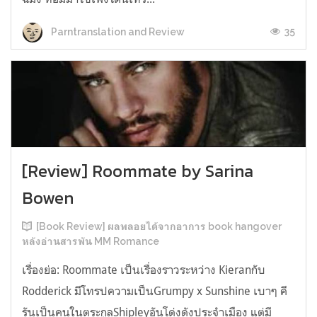
35
Parntranslation and Review
[Review] Roommate by Sarina
Bowen
[Book Review] ผลพลอยได้จากอาการ book hangover
หลังอ่านสารพัน MM Romance
เรื่องย่อ: Roommate เป็นเรื่องราวระหว่าง Kieranกับ
Rodderick มีโทรปความเป็นGrumpy x Sunshine เบาๆ คี
รันเป็นคนในตระกูลShipleyอันโด่งดังประจำเมือง แต่มี