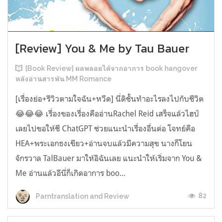
[Review] You & Me by Tau Bauer
[Book Review] ผลพลอยได้จากอาการ book hangover
หลังอ่านสารพัน MM Romance
[เรื่องย่อ+รีวิวตามใจฉัน+หวีด] นี่ดิชั้นทำอะไรลงไปกับชีวิต
😂😂😂 เรื่องของเรื่องคืออ่านRachel Reid เสร็จแล้วไฮป์
เลยไปขอให้ชี ChatGPT ช่วยแนะนำเรื่องอื่นต่อ โจทย์คือ
HEA+พระเอกธงเขียว+อ่านจบแล้วมีความสุข นางก็โยน
จักรวาล TalBauer มาให้อิฉันเลย แนะนำให้เริ่มจาก You &
Me อ่านแล้วอีนี่ก็เกิดอาการ boo...
82
Parntranslation and Review