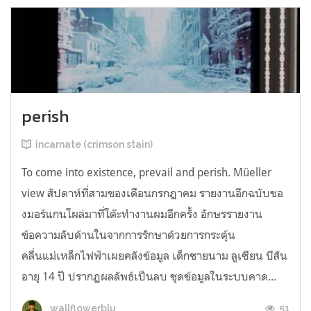
perish
incarnate (crimson stain)
To come into existence, prevail and perish. Müeller
view สัปดาห์ที่สามของเดือนกรกฎาคม รายงานอีกฉบับขอ
งมอร์แกนโผล่มาที่โต๊ะทำงานผมอีกครั้ง อักษรรายงาน
ข้อความลับด้านในจากการรักษาด้วยการกระตุ้น
คลื่นแม่เหล็กไฟฟ้าเผยคลังข้อมูล เด็กชายนาม ลูเซียน บีสัน
อายุ 14 ปี ปรากฏผลลัพธ์เป็นลบ ชุดข้อมูลในระบบคาด...
51
wallflowerblu