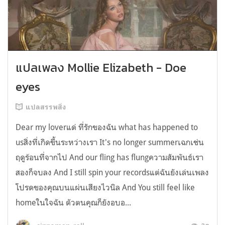
แปลเพลง Mollie Elizabeth - Doe
eyes
แปลสรรพสิ่ง
Dear my loverแด่ ที่รักของฉัน what has happened to
usสิ่งที่เกิดขึ้นระหว่างเรา It's no longer summerเฉกเช่น
ฤดูร้อนที่จากไป And our fling has flungความสัมพันธ์เรา
สองก็จบลง And I still spin your recordsแต่ฉันยังเล่นเพลง
โปรดของคุณบนแผ่นเสียงไวนิล And You still feel like
homeในใจฉัน ตัวตนคุณก็ยังอบอ...