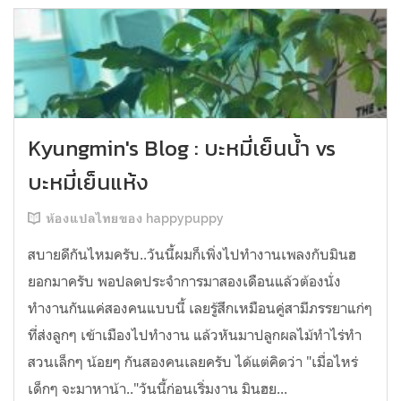
Kyungmin's Blog : บะหมี่เย็นน้ำ vs
บะหมี่เย็นแห้ง
ห้องแปลไทยของ happypuppy
สบายดีกันไหมครับ..วันนี้ผมก็เพิ่งไปทำงานเพลงกับมินฮ
ยอกมาครับ พอปลดประจำการมาสองเดือนแล้วต้องนั่ง
ทำงานกันแค่สองคนแบบนี้ เลยรู้สึกเหมือนคู่สามีภรรยาแก่ๆ
ที่ส่งลูกๆ เข้าเมืองไปทำงาน แล้วหันมาปลูกผลไม้ทำไร่ทำ
สวนเล็กๆ น้อยๆ กันสองคนเลยครับ ได้แต่คิดว่า "เมื่อไหร่
เด็กๆ จะมาหาน้า.."วันนี้ก่อนเริ่มงาน มินฮย...