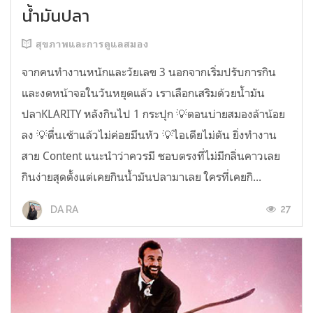
น้ำมันปลา
สุขภาพและการดูแลสมอง
จากคนทำงานหนักและวัยเลข 3 นอกจากเริ่มปรับการกิน
และงดหน้าจอในวันหยุดแล้ว เราเลือกเสริมด้วยน้ำมัน
ปลาKLARITY หลังกินไป 1 กระปุก 💡ตอนบ่ายสมองล้าน้อย
ลง 💡ตื่นเช้าแล้วไม่ค่อยมึนหัว 💡ไอเดียไม่ตัน ยิ่งทำงาน
สาย Content แนะนำว่าควรมี ชอบตรงที่ไม่มีกลิ่นคาวเลย
กินง่ายสุดตั้งแต่เคยกินน้ำมันปลามาเลย ใครที่เคยกิ...
27
DA RA