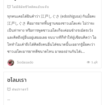
ไม่มีลิมิตชีวิตติดแอ๊บแจ๊บ
ทุกคนเคยได้ยินคำว่า 江戸しぐさ (edoshigusa) กันมั้ยคะ
江戸しぐさ คือมารยาทพื้นฐานของชาวเอโดะค่ะ ไม่ว่าจะ
เป็นท่าทาง หรือการพูดชาวเอโดะก็จะค่อนข้างระมัดระวัง
และคิดถึงผู้อื่นอยู่เสมอเลย จนบางทีก็ทำให้ผู้เขียนคิดว่า โอ
โหทำไมเค้าถึงได้คิดถึงคนอื่นได้ขนาดนี้นะอยากรู้มั้ยคะว่า
ชาวเอโดะมารยาทดีขนาดไหน มาลองอ่านกันได้เ...
1.4k
Sodasado
ชโลมเรา
ฝนปรายรวี
...