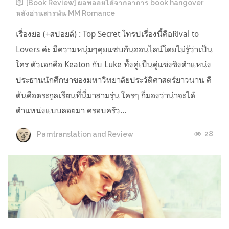
[Book Review] ผลพลอยได้จากอาการ book hangover
หลังอ่านสารพัน MM Romance
เรื่องย่อ (+สปอยล์) : Top Secret โทรปเรื่องนี้คือRival to
Lovers ค่ะ มีความหนุ่มๆคุยแซ่บกันออนไลน์โดยไม่รู้ว่าเป็น
ใคร ตัวเอกคือ Keaton กับ Luke ทั้งคู่เป็นคู่แข่งชิงตำแหน่ง
ประธานนักศึกษาของมหาวิทยาลัยประวัติศาสตร์ยาวนาน คี
ตันคือตระกูลเรียนที่นี่มาสามรุ่น ใครๆ ก็มองว่าน่าจะได้
ตำแหน่งแบบลอยมา ครอบครัว...
28
Parntranslation and Review