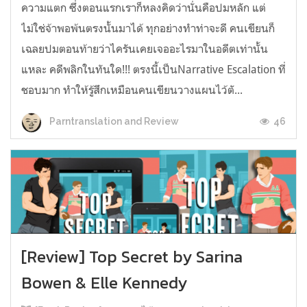
ความแตก ซึ่งตอนแรกเราก็หลงคิดว่านั่นคือปมหลัก แต่
ไม่ใช่จ้าพอพ้นตรงนั้นมาได้ ทุกอย่างทำท่าจะดี คนเขียนก็
เฉลยปมตอนท้ายว่าไครันเคยเจออะไรมาในอดีตเท่านั้น
แหละ คดีพลิกในทันใด!!! ตรงนี้เป็นNarrative Escalation ที่
ชอบมาก ทำให้รู้สึกเหมือนคนเขียนวางแผนไว้ตั...
46
Parntranslation and Review
[Review] Top Secret by Sarina
Bowen & Elle Kennedy