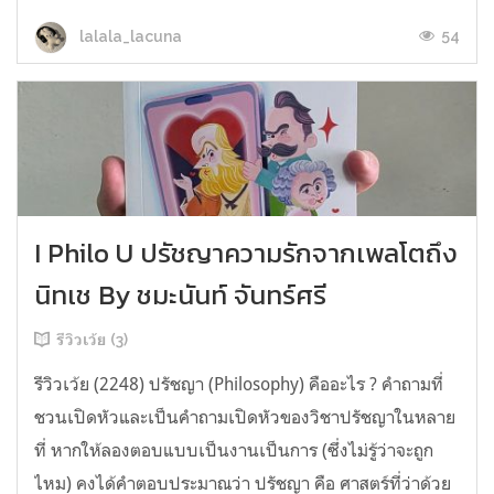
54
lalala_lacuna
I Philo U ปรัชญาความรักจากเพลโตถึง
นิทเช By ชมะนันท์ จันทร์ศรี
รีวิวเว้ย (3)
รีวิวเว้ย (2248) ปรัชญา (Philosophy) คืออะไร ? คำถามที่
ชวนเปิดหัวและเป็นคำถามเปิดหัวของวิชาปรัชญาในหลาย
ที่ หากให้ลองตอบแบบเป็นงานเป็นการ (ซึ่งไม่รู้ว่าจะถูก
ไหม) คงได้คำตอบประมาณว่า ปรัชญา คือ ศาสตร์ที่ว่าด้วย