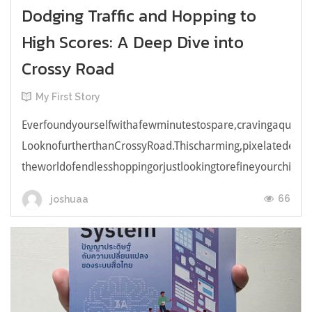
Dodging Traffic and Hopping to
High Scores: A Deep Dive into
Crossy Road
My First Story
Everfoundyourselfwithafewminutestospare,cravingaquick,e
LooknofurtherthanCrossyRoad.Thischarming,pixelatedendl
theworldofendlesshoppingorjustlookingtorefineyourchicken
66
joshuaa