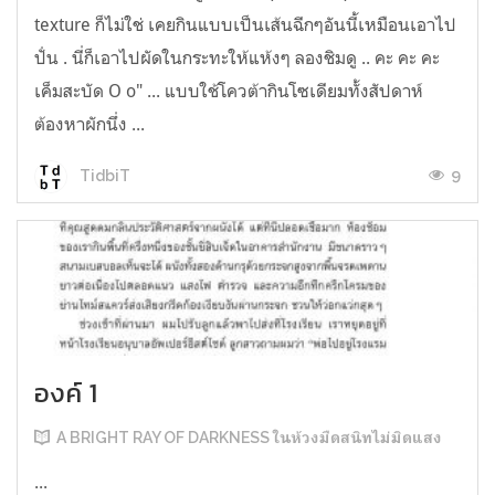
texture ก็ไม่ใช่ เคยกินแบบเป็นเส้นฉีกๆอันนี้เหมือนเอาไป
ปั่น . นี่ก็เอาไปผัดในกระทะให้แห้งๆ ลองชิมดู .. คะ คะ คะ
เค็มสะบัด O o" ... แบบใช้โควต้ากินโซเดียมทั้งสัปดาห์
ต้องหาผักนึ่ง ...
9
TidbiT
องค์ 1
A BRIGHT RAY OF DARKNESS ในห้วงมืดสนิทไม่มิดแสง
...