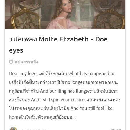
แปลเพลง Mollie Elizabeth - Doe
eyes
แปลสรรพสิ่ง
Dear my loverแด่ ที่รักของฉัน what has happened to
usสิ่งที่เกิดขึ้นระหว่างเรา It's no longer summerเฉกเช่น
ฤดูร้อนที่จากไป And our fling has flungความสัมพันธ์เรา
สองก็จบลง And I still spin your recordsแต่ฉันยังเล่นเพลง
โปรดของคุณบนแผ่นเสียงไวนิล And You still feel like
homeในใจฉัน ตัวตนคุณก็ยังอบอ...