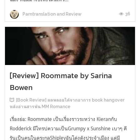
36
Parntranslation and Review
[Review] Roommate by Sarina
Bowen
[Book Review] ผลพลอยได้จากอาการ book hangover
หลังอ่านสารพัน MM Romance
เรื่องย่อ: Roommate เป็นเรื่องราวระหว่าง Kieranกับ
Rodderick มีโทรปความเป็นGrumpy x Sunshine เบาๆ คี
รันเป็นคนในตระกูลShipleyอันโด่งดังประจำเมือง แต่มี