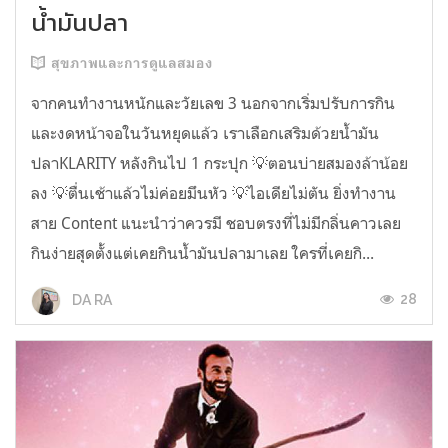
น้ำมันปลา
สุขภาพและการดูแลสมอง
จากคนทำงานหนักและวัยเลข 3 นอกจากเริ่มปรับการกิน
และงดหน้าจอในวันหยุดแล้ว เราเลือกเสริมด้วยน้ำมัน
ปลาKLARITY หลังกินไป 1 กระปุก 💡ตอนบ่ายสมองล้าน้อย
ลง 💡ตื่นเช้าแล้วไม่ค่อยมึนหัว 💡ไอเดียไม่ตัน ยิ่งทำงาน
สาย Content แนะนำว่าควรมี ชอบตรงที่ไม่มีกลิ่นคาวเลย
กินง่ายสุดตั้งแต่เคยกินน้ำมันปลามาเลย ใครที่เคยกิ...
28
DA RA