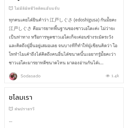
ไม่มีลิมิตชีวิตติดแอ๊บแจ๊บ
ทุกคนเคยได้ยินคำว่า 江戸しぐさ (edoshigusa) กันมั้ยคะ
江戸しぐさ คือมารยาทพื้นฐานของชาวเอโดะค่ะ ไม่ว่าจะ
เป็นท่าทาง หรือการพูดชาวเอโดะก็จะค่อนข้างระมัดระวัง
และคิดถึงผู้อื่นอยู่เสมอเลย จนบางทีก็ทำให้ผู้เขียนคิดว่า โอ
โหทำไมเค้าถึงได้คิดถึงคนอื่นได้ขนาดนี้นะอยากรู้มั้ยคะว่า
ชาวเอโดะมารยาทดีขนาดไหน มาลองอ่านกันได้เ...
1.4k
Sodasado
ชโลมเรา
ฝนปรายรวี
...