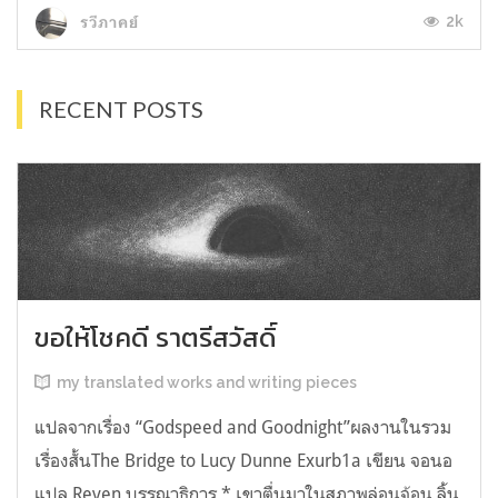
2k
รวีภาคย์
RECENT POSTS
ขอให้โชคดี ราตรีสวัสดิ์
my translated works and writing pieces
แปลจากเรื่อง “Godspeed and Goodnight”ผลงานในรวม
เรื่องสั้นThe Bridge to Lucy Dunne Exurb1a เขียน จอนอ
แปล Reven บรรณาธิการ * เขาตื่นมาในสภาพล่อนจ้อน ลิ้น