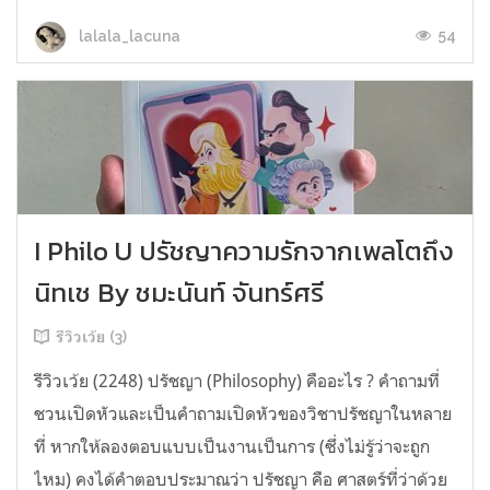
54
lalala_lacuna
I Philo U ปรัชญาความรักจากเพลโตถึง
นิทเช By ชมะนันท์ จันทร์ศรี
รีวิวเว้ย (3)
รีวิวเว้ย (2248) ปรัชญา (Philosophy) คืออะไร ? คำถามที่
ชวนเปิดหัวและเป็นคำถามเปิดหัวของวิชาปรัชญาในหลาย
ที่ หากให้ลองตอบแบบเป็นงานเป็นการ (ซึ่งไม่รู้ว่าจะถูก
ไหม) คงได้คำตอบประมาณว่า ปรัชญา คือ ศาสตร์ที่ว่าด้วย