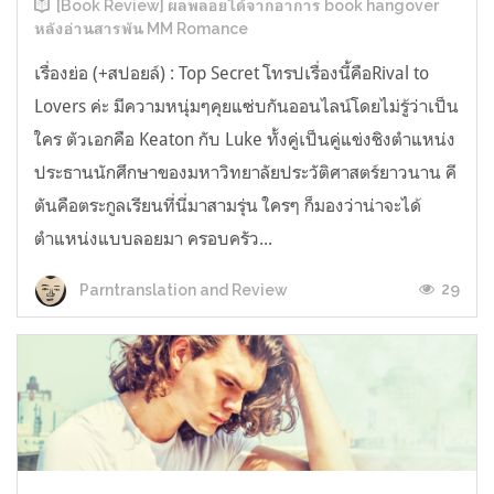
[Book Review] ผลพลอยได้จากอาการ book hangover
หลังอ่านสารพัน MM Romance
เรื่องย่อ (+สปอยล์) : Top Secret โทรปเรื่องนี้คือRival to
Lovers ค่ะ มีความหนุ่มๆคุยแซ่บกันออนไลน์โดยไม่รู้ว่าเป็น
ใคร ตัวเอกคือ Keaton กับ Luke ทั้งคู่เป็นคู่แข่งชิงตำแหน่ง
ประธานนักศึกษาของมหาวิทยาลัยประวัติศาสตร์ยาวนาน คี
ตันคือตระกูลเรียนที่นี่มาสามรุ่น ใครๆ ก็มองว่าน่าจะได้
ตำแหน่งแบบลอยมา ครอบครัว...
29
Parntranslation and Review