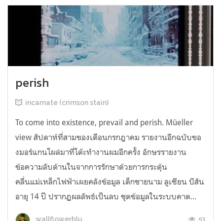
perish
incarnate (crimson stain)
To come into existence, prevail and perish. Müeller
view สัปดาห์ที่สามของเดือนกรกฎาคม รายงานอีกฉบับขอ
งมอร์แกนโผล่มาที่โต๊ะทำงานผมอีกครั้ง อักษรรายงาน
ข้อความลับด้านในจากการรักษาด้วยการกระตุ้น
คลื่นแม่เหล็กไฟฟ้าเผยคลังข้อมูล เด็กชายนาม ลูเซียน บีสัน
อายุ 14 ปี ปรากฏผลลัพธ์เป็นลบ ชุดข้อมูลในระบบคาด...
51
wallflowerblu