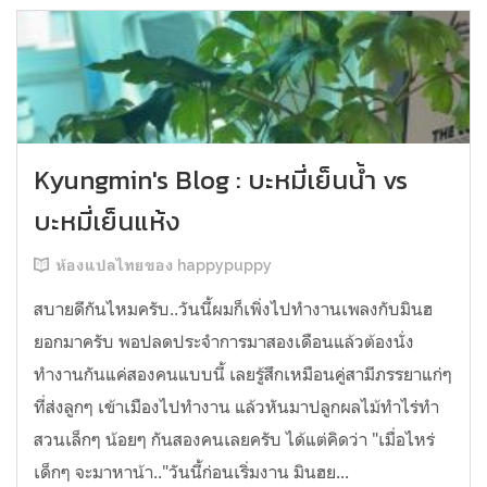
Kyungmin's Blog : บะหมี่เย็นน้ำ vs
บะหมี่เย็นแห้ง
ห้องแปลไทยของ happypuppy
สบายดีกันไหมครับ..วันนี้ผมก็เพิ่งไปทำงานเพลงกับมินฮ
ยอกมาครับ พอปลดประจำการมาสองเดือนแล้วต้องนั่ง
ทำงานกันแค่สองคนแบบนี้ เลยรู้สึกเหมือนคู่สามีภรรยาแก่ๆ
ที่ส่งลูกๆ เข้าเมืองไปทำงาน แล้วหันมาปลูกผลไม้ทำไร่ทำ
สวนเล็กๆ น้อยๆ กันสองคนเลยครับ ได้แต่คิดว่า "เมื่อไหร่
เด็กๆ จะมาหาน้า.."วันนี้ก่อนเริ่มงาน มินฮย...