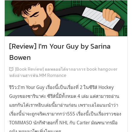
[Review] I'm Your Guy by Sarina
Bowen
[Book Review] ผลพลอยได้จากอาการ book hangover
หลังอ่านสารพัน MM Romance
รีวิว:I'm Your Guy เรื่องนี้เป็นเรื่องที่ 2 ในซีรีส์ Hockey
Guysของซารินาค่ะ ซีรีส์นี้มีทั้งหมด 4 เล่ม แต่สามารถอ่าน
แยกกันได้เราหยิบเล่มนี้มาอ่านก่อน เพราะเอไอแนะนำว่า
เรื่องนี้น่าจะถูกจริตเรามากกว่า555 เรื่องนี้เป็นเรื่องราวของ
TOMMASO นักกีฬาฮอกกี้ NHL กับ Carter มัณฑนากรมือ
ฉมัง ทอมมาโซเพิ่งโดนเทร...