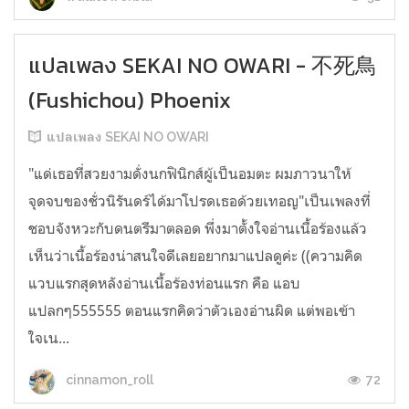
แปลเพลง SEKAI NO OWARI - 不死鳥
(Fushichou) Phoenix
แปลเพลง SEKAI NO OWARI
"แด่เธอที่สวยงามดั่งนกฟินิกส์ผู้เป็นอมตะ ผมภาวนาให้
จุดจบของชั่วนิรันดร์ได้มาโปรดเธอด้วยเทอญ"เป็นเพลงที่
ชอบจังหวะกับดนตรีมาตลอด พึ่งมาตั้งใจอ่านเนื้อร้องแล้ว
เห็นว่าเนื้อร้องน่าสนใจดีเลยอยากมาแปลดูค่ะ ((ความคิด
แวบแรกสุดหลังอ่านเนื้อร้องท่อนแรก คือ แอบ
แปลกๆ555555 ตอนแรกคิดว่าตัวเองอ่านผิด แต่พอเข้า
ใจเน...
72
cinnamon_roll