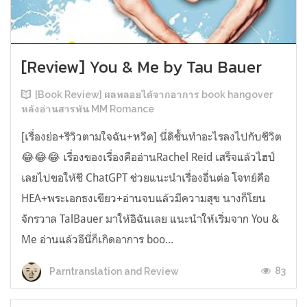
[Review] You & Me by Tau Bauer
[Book Review] ผลพลอยได้จากอาการ book hangover
หลังอ่านสารพัน MM Romance
[เรื่องย่อ+รีวิวตามใจฉัน+หวีด] นี่ดิชั้นทำอะไรลงไปกับชีวิต
😂😂😂 เรื่องของเรื่องคืออ่านRachel Reid เสร็จแล้วไฮป์
เลยไปขอให้ชี ChatGPT ช่วยแนะนำเรื่องอื่นต่อ โจทย์คือ
HEA+พระเอกธงเขียว+อ่านจบแล้วมีความสุข นางก็โยน
จักรวาล TalBauer มาให้อิฉันเลย แนะนำให้เริ่มจาก You &
Me อ่านแล้วอีนี่ก็เกิดอาการ boo...
83
Parntranslation and Review