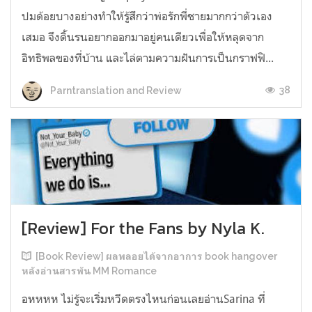
ปมด้อยบางอย่างทำให้รู้สึกว่าพ่อรักพี่ชายมากกว่าตัวเอง
เสมอ จึงดิ้นรนอยากออกมาอยู่คนเดียวเพื่อให้หลุดจาก
อิทธิพลของที่บ้าน และไล่ตามความฝันการเป็นกราฟฟิ...
38
Parntranslation and Review
[Review] For the Fans by Nyla K.
[Book Review] ผลพลอยได้จากอาการ book hangover
หลังอ่านสารพัน MM Romance
อหหหห ไม่รู้จะเริ่มหวีดตรงไหนก่อนเลยอ่านSarina ที่